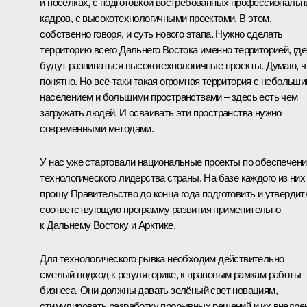
и посёлках, с подготовкой востребованных профессиональ
кадров, с высокотехнологичными проектами. В этом,
собственно говоря, и суть нового этапа. Нужно сделать
территорию всего Дальнего Востока именно территорией, где
будут развиваться высокотехнологичные проекты. Думаю, ч
понятно. Но всё-таки такая огромная территория с небольш
населением и большими пространствами – здесь есть чем
загружать людей. И осваивать эти пространства нужно
современными методами.
У нас уже стартовали национальные проекты по обеспечен
технологического лидерства страны. На базе каждого из них
прошу Правительство до конца года подготовить и утвердит
соответствующую программу развития применительно
к Дальнему Востоку и Арктике.
Для технологического рывка необходим действительно
смелый подход к регуляторике, к правовым рамкам работы
бизнеса. Они должны давать зелёный свет новациям,
стимулировать разработку прорывных решений и их внедре