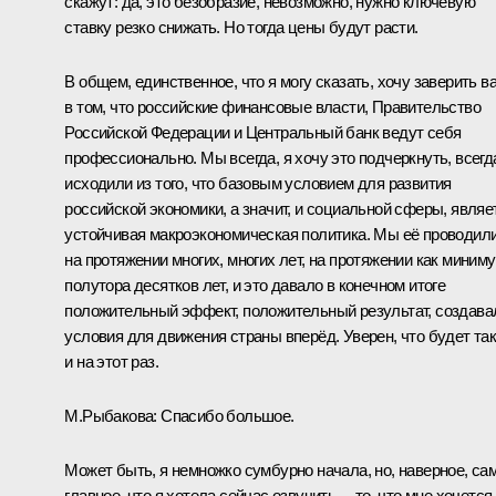
скажут: да, это безобразие, невозможно, нужно ключевую
ставку резко снижать. Но тогда цены будут расти.
В общем, единственное, что я могу сказать, хочу заверить в
в том, что российские финансовые власти, Правительство
Российской Федерации и Центральный банк ведут себя
профессионально. Мы всегда, я хочу это подчеркнуть, всегд
исходили из того, что базовым условием для развития
российской экономики, а значит, и социальной сферы, являе
устойчивая макроэкономическая политика. Мы её проводил
на протяжении многих, многих лет, на протяжении как миним
полутора десятков лет, и это давало в конечном итоге
положительный эффект, положительный результат, создава
условия для движения страны вперёд. Уверен, что будет та
и на этот раз.
М.Рыбакова:
Спасибо большое.
Может быть, я немножко сумбурно начала, но, наверное, са
главное, что я хотела сейчас озвучить, – то, что мне хочется