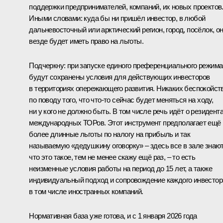
поддержки предпринимателей, компаний, их новых проектов
Иными словами: куда бы ни пришёл инвестор, в любой
дальневосточный или арктический регион, город, посёлок, о
везде будет иметь право на льготы.
Подчеркну: при запуске единого преференциального режима
будут сохранены условия для действующих инвесторов
в территориях опережающего развития. Никаких беспокойст
по поводу того, что что-то сейчас будет меняться на ходу,
ни у кого не должно быть. В том числе речь идёт о резидент
международных ТОРов. Этот инструмент предполагает ещё
более длинные льготы по налогу на прибыль и так
называемую «дедушкину оговорку» – здесь все в зале знают
что это такое, тем не менее скажу ещё раз, – то есть
неизменные условия работы на период до 15 лет, а также
индивидуальный подход и сопровождение каждого инвестор
в том числе иностранных компаний.
Нормативная база уже готова, и с 1 января 2026 года