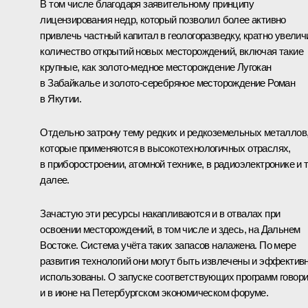
В том числе благодаря заявительному принципу
лицензирования недр, который позволил более активно
привлечь частный капитал в геологоразведку, кратно увелич
количество открытий новых месторождений, включая такие
крупные, как золото-медное месторождение Лугокан
в Забайкалье и золото-серебряное месторождение Роман
в Якутии.
Отдельно затрону тему редких и редкоземельных металлов
которые применяются в высокотехнологичных отраслях,
в приборостроении, атомной технике, в радиоэлектронике и 
далее.
Зачастую эти ресурсы накапливаются и в отвалах при
освоении месторождений, в том числе и здесь, на Дальнем
Востоке. Система учёта таких запасов налажена. По мере
развития технологий они могут быть извлечены и эффектив
использованы. О запуске соответствующих программ говор
и в июне на Петербургском экономическом форуме.