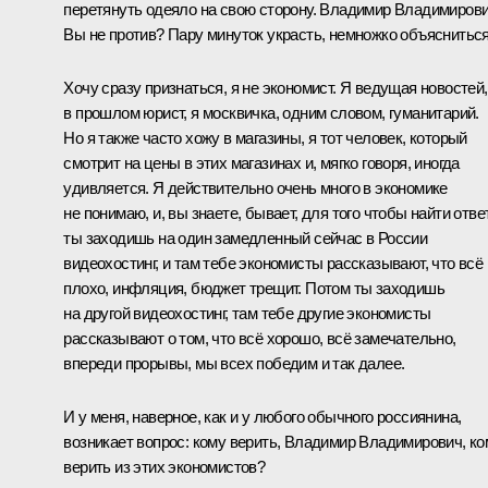
перетянуть одеяло на свою сторону. Владимир Владимирови
Вы не против? Пару минуток украсть, немножко объясниться
Хочу сразу признаться, я не экономист. Я ведущая новостей,
в прошлом юрист, я москвичка, одним словом, гуманитарий.
Но я также часто хожу в магазины, я тот человек, который
смотрит на цены в этих магазинах и, мягко говоря, иногда
удивляется. Я действительно очень много в экономике
не понимаю, и, вы знаете, бывает, для того чтобы найти отве
ты заходишь на один замедленный сейчас в России
видеохостинг, и там тебе экономисты рассказывают, что всё
плохо, инфляция, бюджет трещит. Потом ты заходишь
на другой видеохостинг, там тебе другие экономисты
рассказывают о том, что всё хорошо, всё замечательно,
впереди прорывы, мы всех победим и так далее.
И у меня, наверное, как и у любого обычного россиянина,
возникает вопрос: кому верить, Владимир Владимирович, ко
верить из этих экономистов?