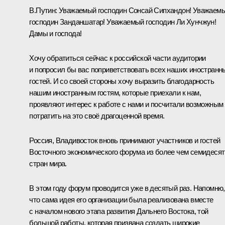
В.Путин:
Уважаемый господин Сонсай Сипхандон! Уважаем
господин Занданшатар! Уважаемый господин Ли Хунчжун!
Дамы и господа!
Хочу обратиться сейчас к российской части аудитории
и попросил бы вас поприветствовать всех наших иностранн
гостей. И со своей стороны хочу выразить благодарность
нашим иностранным гостям, которые приехали к нам,
проявляют интерес к работе с нами и посчитали возможным
потратить на это своё драгоценной время.
Россия, Владивосток вновь принимают участников и гостей
Восточного экономического форума из более чем семидесят
стран мира.
В этом году форум проводится уже в десятый раз. Напомню,
что сама идея его организации была реализована вместе
с началом нового этапа развития Дальнего Востока, той
большой работы, которая призвана создать широкие