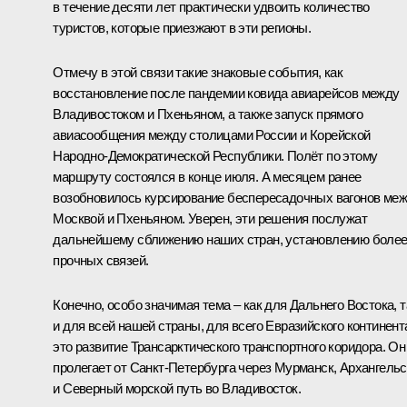
в течение десяти лет практически удвоить количество
туристов, которые приезжают в эти регионы.
Отмечу в этой связи такие знаковые события, как
восстановление после пандемии ковида авиарейсов между
Владивостоком и Пхеньяном, а также запуск прямого
авиасообщения между столицами России и Корейской
Народно-Демократической Республики. Полёт по этому
маршруту состоялся в конце июля. А месяцем ранее
возобновилось курсирование беспересадочных вагонов ме
Москвой и Пхеньяном. Уверен, эти решения послужат
дальнейшему сближению наших стран, установлению боле
прочных связей.
Конечно, особо значимая тема – как для Дальнего Востока, т
и для всей нашей страны, для всего Евразийского континент
это развитие Трансарктического транспортного коридора. Он
пролегает от Санкт-Петербурга через Мурманск, Архангельс
и Северный морской путь во Владивосток.