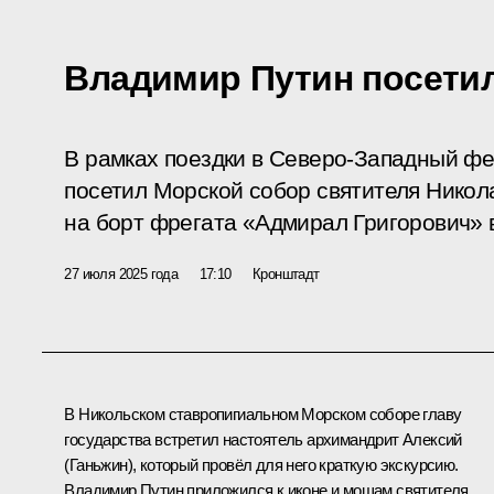
Владимир Путин посети
В рамках поездки в Северо-Западный ф
посетил Морской собор святителя Никол
на борт фрегата «Адмирал Григорович» 
27 июля 2025 года
17:10
Кронштадт
В Никольском ставропигиальном Морском соборе главу
государства встретил настоятель архимандрит Алексий
(Ганьжин), который провёл для него краткую экскурсию.
Владимир Путин приложился к иконе и мощам святителя