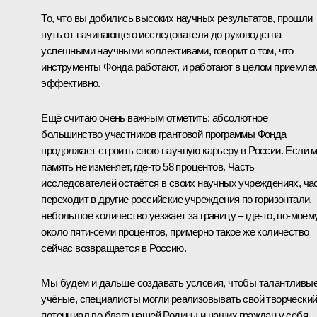
То, что вы добились высоких научных результатов, прошли
путь от начинающего исследователя до руководства
успешными научными коллективами, говорит о том, что
инструменты Фонда работают, и работают в целом приемле
эффективно.
Ещё считаю очень важным отметить: абсолютное
большинство участников грантовой программы Фонда
продолжает строить свою научную карьеру в России. Если 
память не изменяет, где-то 58 процентов. Часть
исследователей остаётся в своих научных учреждениях, ча
переходит в другие российские учреждения по горизонтали,
небольшое количество уезжает за границу – где-то, по-моему
около пяти-семи процентов, примерно такое же количество
сейчас возвращается в Россию.
Мы будем и дальше создавать условия, чтобы талантливы
учёные, специалисты могли реализовывать свой творчески
потенциал во благо нашей Родины и наших граждан у себя