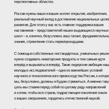
перспективных областях.
России нужны ваши и ваших коллег открытия, изобретения,
реальный научный вклад в достижение национальных целе
развития. Для этого у вас есть главное: поддержка ваших
наставников – представителей наших выдающихся научных
школ – и, конечно, безусловно, ваш талант, фундаментальн
знания, стремление стать первопроходцами.
С помощью собственных нестандартных, уникальных реше
нужно создавать новаторские продукты и тем самым идти
вперёд и вырываться вперёд. Такие лидерские амбиции на
молодых исследователей – одно из важнейших условий
научного и технологического превосходства России, к котор
мы, безусловно, должны и будем стремиться. А именно так
цель мы ставим перед собой по целому ряду направлений
и хотим, чтобы вся страна, подрастающее поколение знали
о ваших свершениях, гордились отечественной наукой.