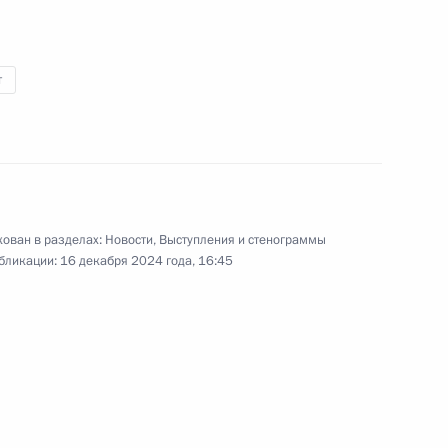
т
 образований
10
й муниципальной премии
ован в разделах:
Новости
,
Выступления и стенограммы
5
12м
бликации:
16 декабря 2024 года, 16:45
 Баумана
7
20м