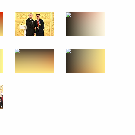
Федерации Валентиной
3
г
твенной Думы Вячеславом
3
г
ателей
8
13м
г