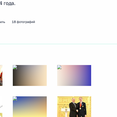
 года.
ть следующие материалы
мль
18 фотографий
й общественной организации
:
21
льского марафона «Знание.
:
25