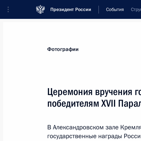
Президент России
События
Стру
Президент
Администрация
Государст
Новости
Стенограммы
Поездки
Те
Фотографии
Рубрикация материалов
Все материалы
Церемония вручения г
Послания Федеральному Собранию
победителям ХVII Пара
Заявления по важнейшим вопросам
Совещания, заседания, рабочие встречи
В Александровском зале Кремля
Речи и обращения
государственные награды Росси