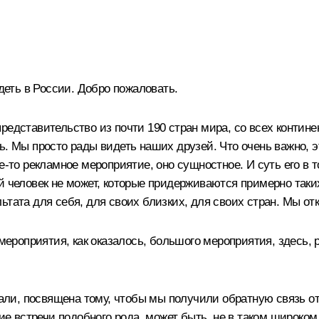
идеть в России. Добро пожаловать.
едставительство из почти 190 стран мира, со всех континен
ь. Мы просто рады видеть наших друзей. Что очень важно,
какое-то рекламное мероприятие, оно сущностное. И суть его 
й человек не может, которые придерживаются примерно таких
ьтата для себя, для своих близких, для своих стран. Мы от
 мероприятия, как оказалось, большого мероприятия, здесь,
ачали, посвящена тому, чтобы мы получили обратную связь о
щие встречи подобного рода, может быть, не в таком широком