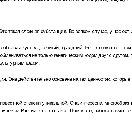
о такая сложная субстанция. Во всяком случае, у нас есть н
образии культур, религий, традиций. Всё это вместе – такое
е обмениваться не только генетическим кодом друг с другом
 культурным кодом.
ция. Она действительно основана на тех ценностях, которы
известной степени уникальной. Она интересна, многообразн
убежом России, что это такое. Поняв это, работать вместе с