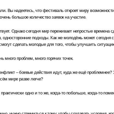
или. Вы надеетесь, что фестиваль откроет миру возможност
очень большое количество заявок на участие.
ствует. Однако сегодня мир переживает непростые времена 
, односторонние подходы. Как же молодёжь может сегодня с
смогут сделать молодые для того, чтобы улучшить ситуаци
ь много проблем, много горячих точек.
нфликт – боевые действия идут, куда же ещё проблемнее? Э
всём мире разве легче?
рактически одно и то же, когда-то побольше, когда-то помен
чно, нужно стремиться к тому, чтобы создавать условия, ко