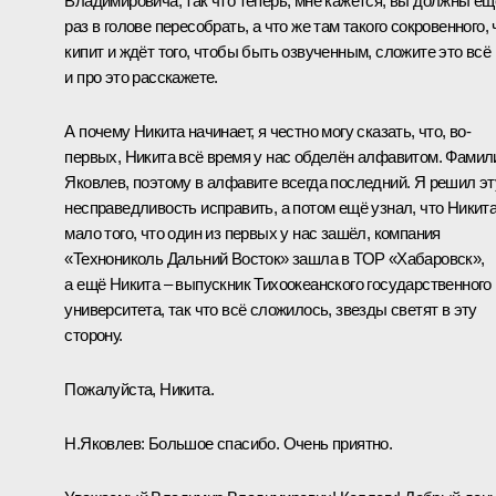
Владимировича, так что теперь, мне кажется, вы должны ещ
раз в голове пересобрать, а что же там такого сокровенного, 
кипит и ждёт того, чтобы быть озвученным, сложите это всё
и про это расскажете.
А почему Никита начинает, я честно могу сказать, что, во-
первых, Никита всё время у нас обделён алфавитом. Фамил
Яковлев, поэтому в алфавите всегда последний. Я решил эт
несправедливость исправить, а потом ещё узнал, что Никита
мало того, что один из первых у нас зашёл, компания
«Технониколь Дальний Восток» зашла в ТОР «Хабаровск»,
а ещё Никита – выпускник Тихоокеанского государственного
университета, так что всё сложилось, звезды светят в эту
сторону.
Пожалуйста, Никита.
Н.Яковлев:
Большое спасибо. Очень приятно.