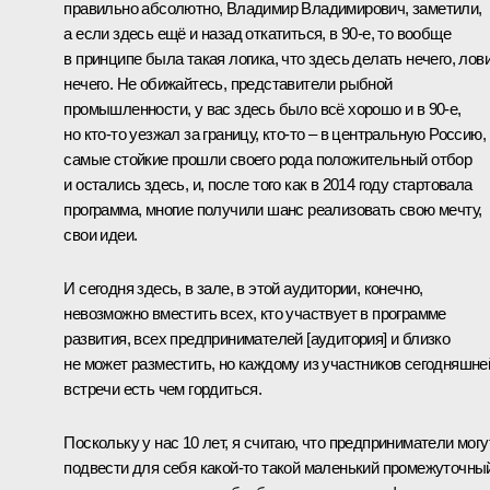
правильно абсолютно, Владимир Владимирович, заметили,
а если здесь ещё и назад откатиться, в 90-е, то вообще
в принципе была такая логика, что здесь делать нечего, лов
нечего. Не обижайтесь, представители рыбной
промышленности, у вас здесь было всё хорошо и в 90-е,
но кто-то уезжал за границу, кто-то – в центральную Россию,
самые стойкие прошли своего рода положительный отбор
и остались здесь, и, после того как в 2014 году стартовала
программа, многие получили шанс реализовать свою мечту,
свои идеи.
И сегодня здесь, в зале, в этой аудитории, конечно,
невозможно вместить всех, кто участвует в программе
развития, всех предпринимателей [аудитория] и близко
не может разместить, но каждому из участников сегодняшне
встречи есть чем гордиться.
Поскольку у нас 10 лет, я считаю, что предприниматели могу
подвести для себя какой-то такой маленький промежуточны