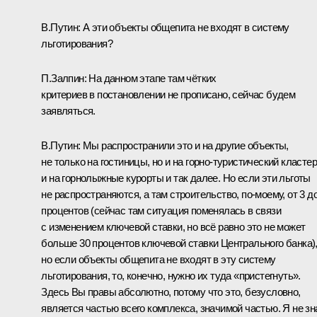
В.Путин:
А эти объекты общепита не входят в систему
льготирования?
П.Залпин:
На данном этапе там чётких
критериев в постановлении не прописано, сейчас будем
заявляться.
В.Путин:
Мы распространили это и на другие объекты,
не только на гостиницы, но и на горно-туристический кластер
и на горнолыжные курорты и так далее. Но если эти льготы
не распространяются, а там строительство, по-моему, от 3 до
процентов (сейчас там ситуация поменялась в связи
с изменением ключевой ставки, но всё равно это не может
больше 30 процентов ключевой ставки Центрального банка)
но если объекты общепита не входят в эту систему
льготирования, то, конечно, нужно их туда «пристегнуть».
Здесь Вы правы абсолютно, потому что это, безусловно,
является частью всего комплекса, значимой частью. Я не зн