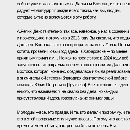
сейчас уже стало заметным на Дальнем Востоке, и это очен
радует, – благодаря прежде всего таким, как вы, людям,
которые активно включаются в эту работу.
А.Репик:
Действительно, так всё, наверное, у нас в сознании
и происходило, потому что в 2013 году Вы сказали, что подъ
Дальнего Востока – это наш приоритет на весь 21 век. Потом
кстати, провели Новый год здесь, в Хабаровске, – по менее
приятным причинам… Но как-то после этого в 2024 году всё
запустилось, и программа опережающего развития Дальнего
Востока, которая, конечно, создавалась и была реализована
в значительной степени благодаря фантастической работе
команды
Юрия Петровича [Трутнева]
. Все это знают, я здесь
никого, что называется, не хвалю без дела, но каждый
присутствующий здесь говорил: какие они молодцы.
Молодцы – все, это правда. И те, кто делали программу, и те
кто в этой программе стали участвовать. Потому что до этог
времени, может быть, настроения были не очень. Вы