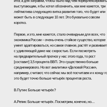
итог, а для затравки, чтобы было над чем порефлексировать
выступающим, я бы хотел обозначить, как мне кажется, три
лейтмотива следующего витка развития того, что будет или
может быть в следующие 10 лет. Это буквально совсем
коротко.
Первое, и это, мне кажется, стало очевидным для всех, что
экономика России – очень-очень стойкое существо, которое
умеет адаптироваться, но самое главное, растёт и развивае
с удивляющей даже нас скоростью. Если посмотреть
на предварительный прогноз у нас этого года, то рост
[составит] 3,5 процента ВВП. Это существенно больше
среднемирового. Но вот аналитики «Деловой России»,
например, считают, что сейчас мы всё посчитаем и к концу г
это будет точно больше четырёх процентов роста.
В.Путин:
Больше четырёх?
А.Репик:
Больше четырёх. Посмотрим, конечно, но…