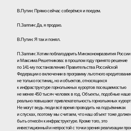
В.Путин:
Прямо сейчас соберёмся и поедем.
П.Залпин:
Да, я продаю.
В.Путин:
Я так и понял.
П.Залпин:
Хотим поблагодарить Минэкономразвития России
и Максима Решетникова: в прошлом году принято решение
по 141-му постановлению Правительства Российской
Федерации о включении в программу льготного кредитовани
не только гостиниц, но и объектов, относящихся
к инфраструктуре горнолыжных курортов посещаемостью
не менее 450 тысяч человек в год. Объекты, подобные наше
реально повышают привлекательность горнолыжных курорт
Не могут ведь люди всё время проводить на подъёмниках
и спусках, поэтому мы считаем, что наш объект тоже долже
быть отнесён к инфраструктуре. Кроме того, это
инвестиционный и непростой с точки зрения реализации прое