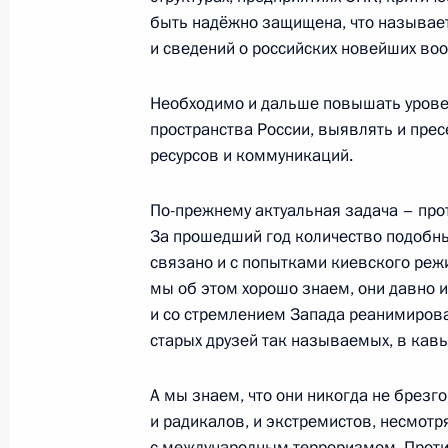
и молодёжных организаций
быть надёжно защищена, что называет
и сведений о российских новейших воо
2 февраля 2023 года, 19:50
Волгоград
Необходимо и дальше повышать уров
пространства России, выявлять и прес
26 января 2023 года, четверг
ресурсов и коммуникаций.
Встреча с главным раввином Росс
По-прежнему актуальная задача – про
Федерации еврейских общин Алек
За прошедший год количество подобны
26 января 2023 года, 16:40
Москва, Кремль
связано и с попытками киевского реж
мы об этом хорошо знаем, они давно 
и со стремлением Запада реанимирова
старых друзей так называемых, в кавы
25 января 2023 года, среда
Встреча с учащимися вузов по слу
А мы знаем, что они никогда не брезг
студенчества
и радикалов, и экстремистов, несмотр
с международным терроризмом. Против н