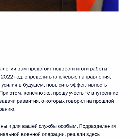
онного завода
16
36м
ллегии вам предстоит подвести итоги работы
 2022 год, определить ключевые направления,
ика
 усилия в будущем, повысить эффективность
4
13м
При этом, конечно же, прошу учесть те внутренние
задачи развития, о которых говорил на прошлой
ранию.
траны и для вашей службы особым. Подразделения
иальной военной операции, решали здесь
4
8м