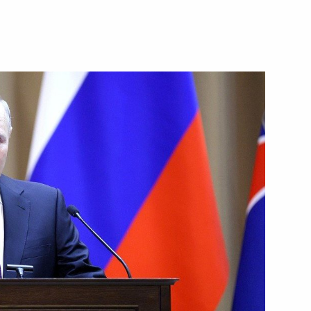
ть следующие материалы
дым деятелям культуры
9
17м
:
14