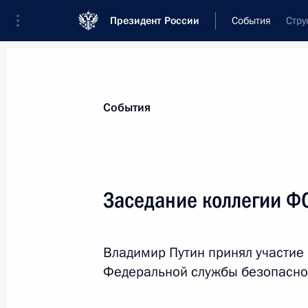
Президент России
События
Стру
Президент
Администрация
Государст
Новости
Стенограммы
Поездки
Те
События
Рубрикация материалов
Все материалы
Заседание коллегии Ф
Послания Федеральному Собранию
Заявления по важнейшим вопросам
Владимир Путин принял участие
Совещания, заседания, рабочие встречи
Федеральной службы безопасно
Речи и обращения