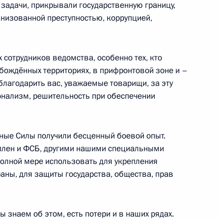
задачи, прикрывали государственную границу,
анизованной преступностью, коррупцией,
 сотрудников ведомства, особенно тех, кто
обождённых территориях, в прифронтовой зоне и –
стного Солдата
19
6м
благодарить вас, уважаемые товарищи, за эту
ионализм, решительность при обеспечении
андровский сад
нные Силы получили бесценный боевой опыт.
оплен и ФСБ, другими нашими специальными
полной мере использовать для укрепления
5
40м
аны, для защиты государства, общества, прав
ласть, Ново-Огарёво
знаем об этом, есть потери и в наших рядах.