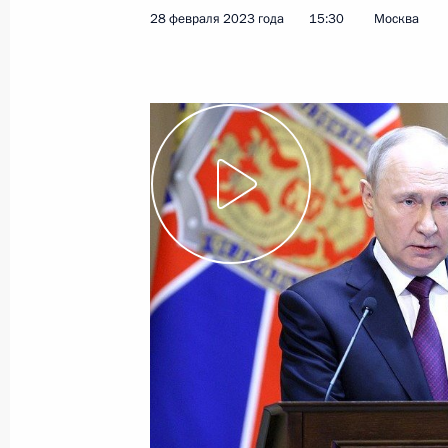
28 февраля 2023 года
15:30
Москва
Показа
22 марта 2023 года, среда
Вручение премий Президента моло
и за произведения для детей
22 марта 2023 года, 13:55
Москва, Кремль
16 марта 2023 года, четверг
Пленарное заседание съезда РСПП
16 марта 2023 года, 16:40
Москва