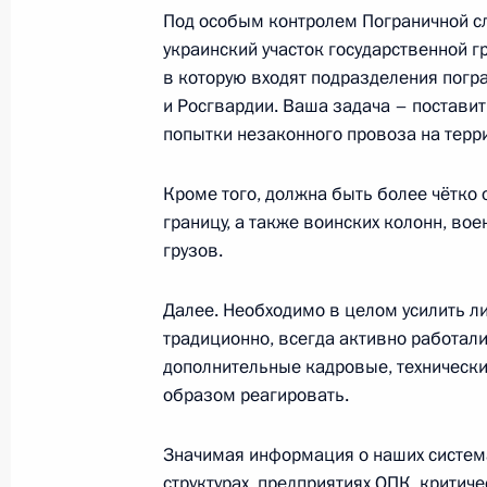
Под особым контролем Пограничной с
украинский участок государственной г
8 февраля 2023 года, среда
в которую входят подразделения погр
Беседа с лауреатами премии Прези
и Росгвардии. Ваша задача – поставит
и инноваций для молодых учёных
попытки незаконного провоза на терр
8 февраля 2023 года, 16:15
Москва, Кремль
Кроме того, должна быть более чётко
границу, а также воинских колонн, вое
грузов.
Вручение премий Президента в обл
молодых учёных
Далее. Необходимо в целом усилить 
традиционно, всегда активно работали 
8 февраля 2023 года, 15:50
Москва, Кремль
дополнительные кадровые, технически
образом реагировать.
2 февраля 2023 года, четверг
Значимая информация о наших систем
Встреча с представителями общест
структурах, предприятиях ОПК, критич