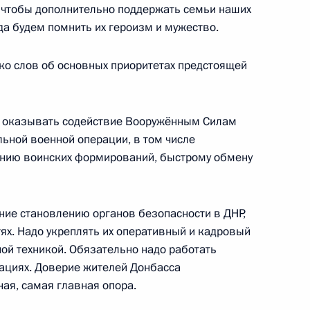
 чтобы дополнительно поддержать семьи наших
а будем помнить их героизм и мужество.
я в регионах России
2
53м
ласть, Ново-Огарёво
о слов об основных приоритетах предстоящей
ь оказывать содействие Вооружённым Силам
льной военной операции, в том числе
0-летия гражданской авиации
21
24м
нию воинских формирований, быстрому обмену
ие становлению органов безопасности в ДНР,
ях. Надо укреплять их оперативный и кадровый
ой техникой. Обязательно надо работать
онной отрасли
14
54м
уациях. Доверие жителей Донбасса
ая, самая главная опора.