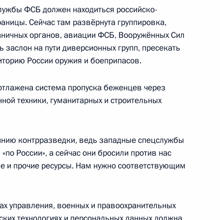
лужбы ФСБ должен находиться российско-
раницы. Сейчас там развёрнута группировка,
аничных органов, авиации ФСБ, Вооружённых Сил
дента в области науки
ь заслон на пути диверсионных групп, пресекать
6
30м
иторию России оружия и боеприпасов.
 отлажена система пропуска беженцев через
нной техники, гуманитарных и строительных
асти науки и инноваций для
9
14м
линию контрразведки, ведь западные спецслужбы
«по России», а сейчас они бросили против нас
е и прочие ресурсы. Нам нужно соответствующим
ах управления, военных и правоохранительных
венных патриотических
еских технологиях и персональных данных должна
9
53м