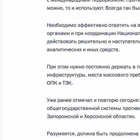
25 января 2023 года, 16:05
Москва
можно, то и используют. Всегда так был
Необходимо эффективно ответить на 
18 января 2023 года, среда
органами и при координации Национал
действовать решительно и наступател
Встреча с ветеранами Великой Оте
аналитических и иных средств.
блокадного Ленинграда и предста
патриотических объединений
При этом нужно постоянно держать в 
18 января 2023 года, 13:45
Санкт-Петербур
инфраструктуры, места массового пре
ОПК и ТЭК.
21 декабря 2022 года, среда
Уже ранее отмечал и повторю сегодня
общегосударственной системы противод
Запуск Ковыктинского месторожде
Запорожской и Херсонской областях.
21 декабря 2022 года, 14:45
Москва, Кремл
Разумеется, должна быть продолжена 