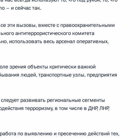
о – и сейчас так.
все эти вызовы, вместе с правоохранительными
ьного антитеррористического комитета
ьно, использовать весь арсенал оперативных,
чественной войны, жителями
:
10
вителями общественных
поле зрения объекты критически важной
г
бывания людей, транспортные узлы, предприятия
: следует развивать региональные сегменты
ействия терроризму, в том числе в ДНР, ЛНР,
ния
6
23м
ь
работа по выявлению и пресечению действий тех,