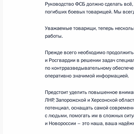
15 февраля 2023 года, среда
Руководство ФСБ должно сделать всё,
погибших боевых товарищей. Мы всегд
Открытие объектов здравоохранени
15 февраля 2023 года, 18:05
Московская об
Уважаемые товарищи, теперь нескольк
работы.
Прежде всего необходимо продолжит
9 февраля 2023 года, четверг
и Росгвардии в решении задач специа
Торжественный вечер по случаю 10
по контрразведывательному обеспече
России
оперативно значимой информацией.
9 февраля 2023 года, 19:50
Москва, Кремль
Предстоит уделить повышенное вниман
ЛНР, Запорожской и Херсонской област
потенциал, оснащать самой современн
Встреча с представителями авиаци
с людьми, помогать им в сложных сит
9 февраля 2023 года, 19:00
Москва, Кремль
и Новороссии – это наша, ваша надёжн