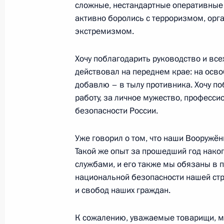
сложные, нестандартные оперативные 
28 февраля 2023 года, 15:30
Москва
активно боролись с терроризмом, орг
экстремизмом.
Хочу поблагодарить руководство и всех
23 февраля 2023 года, четверг
действовал на переднем крае: на осв
Возложение венка к Могиле Неизве
добавлю – в тылу противника. Хочу по
работу, за личное мужество, професс
23 февраля 2023 года, 12:20
Москва, Алекс
безопасности России.
Уже говорил о том, что наши Вооружё
17 февраля 2023 года, пятница
Такой же опыт за прошедший год нак
службами, и его также мы обязаны в 
30-летие «Газпрома»
национальной безопасности нашей стр
17 февраля 2023 года, 14:00
Московская об
и свобод наших граждан.
К сожалению, уважаемые товарищи, мы 