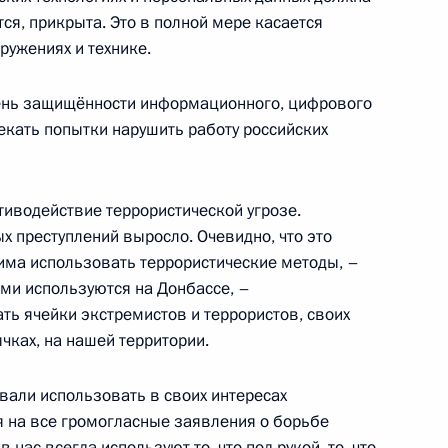
ся, прикрыта. Это в полной мере касается
ружениях и технике.
ень защищённости информационного, цифрового
екать попытки нарушить работу российских
ии Берлом Лазаром и главой
4
тиводействие террористической угрозе.
сандром Бородой
х преступлений выросло. Очевидно, что это
има использовать террористические методы, –
ими используются на Донбассе, –
ть ячейки экстремистов и террористов, своих
чках, на нашей территории.
чаю Дня российского
:
4
овали использовать в своих интересах
я на все громогласные заявления о борьбе
ас всегда используют то, что под рукой, то, что