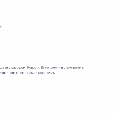
:
6
ии
ы развития кадрового
4
36м
ован в разделах:
Новости
,
Выступления и стенограммы
ния РАНХиГС
бликации:
19 июня 2021 года, 15:20
гической линии Амурского
4
14м