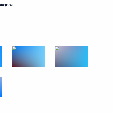
отографий
ть следующие материалы
ссии
9
10м
узов
9
9м