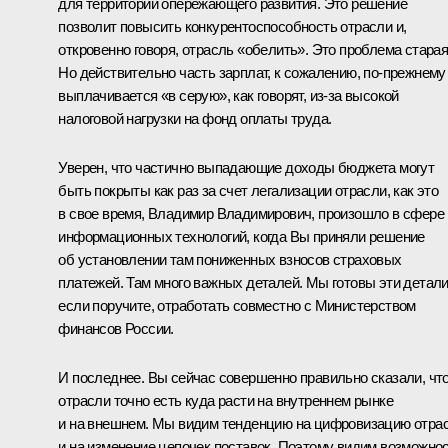
для территорий опережающего развития. Это решение
позволит повысить конкурентоспособность отрасли и,
откровенно говоря, отрасль «обелить». Это проблема старая
Но действительно часть зарплат, к сожалению, по-прежнему
выплачивается «в серую», как говорят, из-за высокой
налоговой нагрузки на фонд оплаты труда.
Уверен, что частично выпадающие доходы бюджета могут
быть покрыты как раз за счет легализации отрасли, как это
в свое время, Владимир Владимирович, произошло в сфере
информационных технологий, когда Вы приняли решение
об установлении там пониженных взносов страховых
платежей. Там много важных деталей. Мы готовы эти детали
если поручите, отработать совместно с Министерством
финансов России.
И последнее. Вы сейчас совершенно правильно сказали, чт
отрасли точно есть куда расти на внутреннем рынке
и на внешнем. Мы видим тенденцию на цифровизацию отра
и на изменение цепочек поставок. Поэтому видим возможно