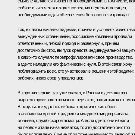
смысле являются жизненно необходимыми, в том числе, ка
сейчас выясняется в ходе последних недель и месяцев,
необходимыми и для обеспечения безопасности граждан.
Так, в самом начале эпидемии, причём в условиях известны
вынужденных ограничений, российские компании проявили
ответственный, гибкий подход и развернули, причём
достаточно быстро, выпуск средств индивидуальной защит
в каких-то случаях перепрофилировали своё производство,
а где-то наладили его фактически с нуля. В этой связи хочу
поблагодарить всех, кто участвовал в решении этой задачи:
рабочих, инженеров, управленцев.
В короткие сроки, как уже сказал, в России в десятки раз
выросло производство масок, перчаток, защитных костюмов
В результате удалось избежать критических сбоев
в снабжении врачей, среднего и младшего медперсонала
больниц, служб скорой помощи. А если где-то они и были
на первом этапе из-за нехватки, то это достаточно быстро
было исправлено. Другие сбои тоже имели место, знаю об э