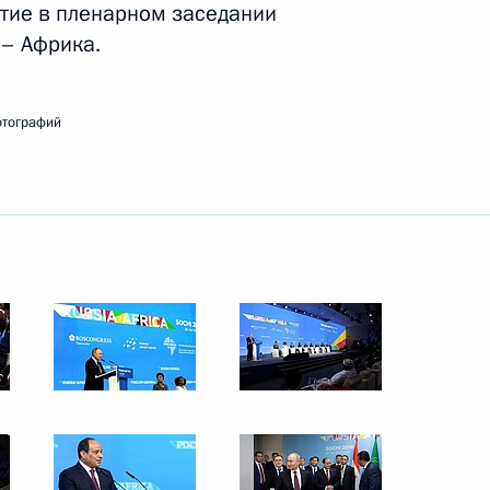
стие в пленарном заседании
– Африка.
ть следующие материалы
отографий
 с лидерами волонтёрского
10
37м
пийцами
3
4м