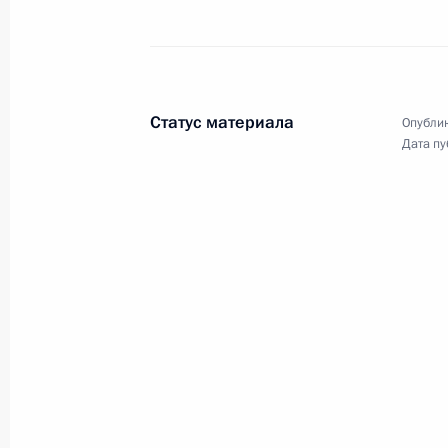
православной старообрядческой ц
23 ноября 2019 года, 17:40
Московская обл
Статус материала
Опублик
20 ноября 2019 года, среда
Дата пу
Инвестиционный форум «Россия зо
20 ноября 2019 года, 15:20
Москва
14 ноября 2019 года, четверг
Встреча с членами Делового совет
Нового банка развития
14 ноября 2019 года, 19:00
Бразилиа