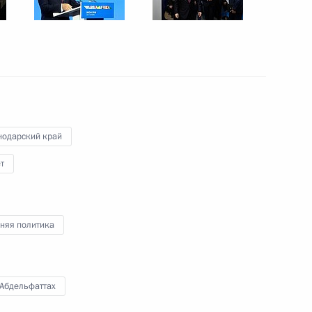
 Санкт-Петербург
7
7м
г
нодарский край
т
ПроеКТОриЯ»
:
11
асть, Ново-Огарёво
няя политика
 Абдельфаттах
м и всея Руси Русской
5