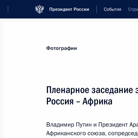
Президент России
События
Стру
Президент
Администрация
Государст
Новости
Стенограммы
Поездки
Те
Фотографии
Рубрикация материалов
Все материалы
Пленарное заседание 
Послания Федеральному Собранию
Россия – Африка
Заявления по важнейшим вопросам
Совещания, заседания, рабочие встречи
Владимир Путин и Президент Ар
Речи и обращения
Африканского союза, сопредсед