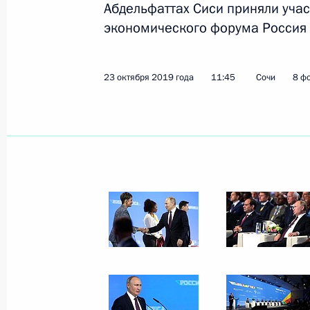
Абдельфаттах Сиси приняли уча
экономического форума Россия 
Показа
23 октября 2019 года
11:45
Сочи
8 ф
5 декабря 2019 года, четверг
Стенографический отчёт о встрече
движения
5 декабря 2019 года, 16:00
3 декабря 2019 года, вторник
Беседа со спортсменами-паралим
3 декабря 2019 года, 15:20
Сочи