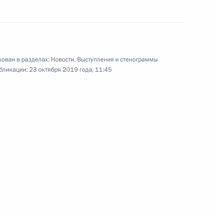
еркви Корнилием
асть, Ново-Огарёво
ован в разделах:
Новости
,
Выступления и стенограммы
бликации:
23 октября 2019 года, 11:45
вёт!»
:
7
а БРИКС и руководством
6
6м