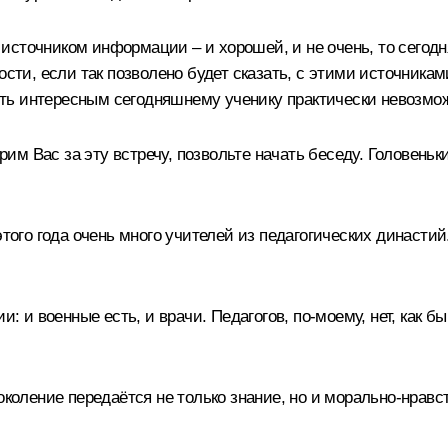
сточником информации – и хорошей, и не очень, то сегодня
ости, если так позволено будет сказать, с этими источника
 быть интересным сегодняшнему ученику практически невозмо
м Вас за эту встречу, позвольте начать беседу. Головеньк
этого года очень много учителей из педагогических династи
: и военные есть, и врачи. Педагогов, по‑моему, нет, как б
околение передаётся не только знание, но и морально-нравст