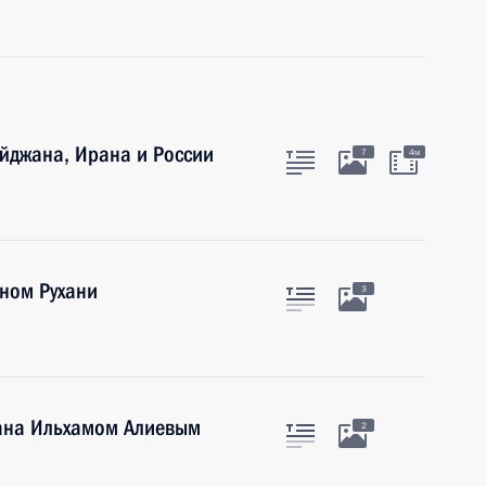
айджана, Ирана и России
7
4м
ном Рухани
3
ана Ильхамом Алиевым
2