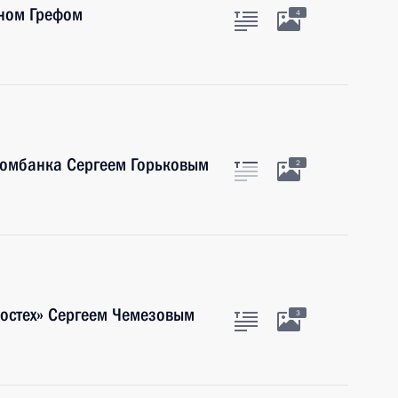
аном Грефом
4
номбанка Сергеем Горьковым
2
Ростех» Сергеем Чемезовым
3