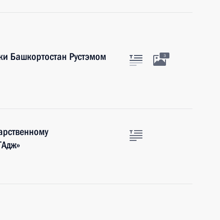
ики Башкортостан Рустэмом
3
арственному
ТАдж»