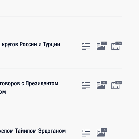
 кругов России и Турции
7
10м
говоров с Президентом
9
31м
ном
джепом Тайипом Эрдоганом
16