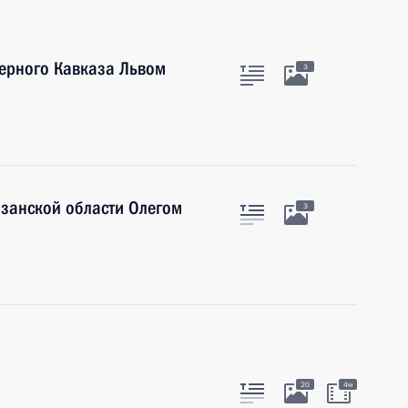
верного Кавказа Львом
3
язанской области Олегом
3
20
4м