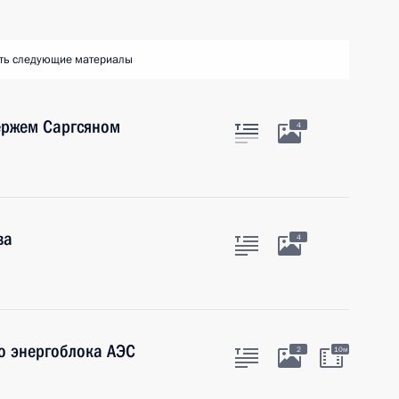
ть следующие материалы
ержем Саргсяном
4
ва
4
о энергоблока АЭС
2
10м