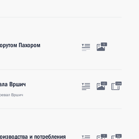
Борутом Пахором
5
вала Вршич
12
14м
еревал Вршич
оизводства и потребления
7
5м