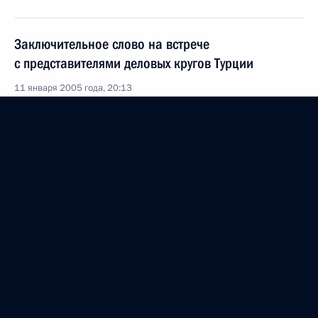
Заключительное слово на встрече
с представителями деловых кругов Турции
11 января 2005 года, 20:13
Москва, «Президент-отель»
Вступительное слово на встрече
с представителями деловых кругов Турции
11 января 2005 года, 18:07
Москва, «Президент-отель»
Начало российско-турецких переговоров
в расширенном составе
11 января 2005 года, 13:23