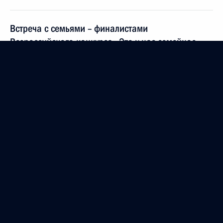
Встреча с семьями – финалистами
Всероссийского конкурса «Это у нас семейное»
8 июля 2024 года, 16:25
Москва
Встреча с сотрудниками Международной
выставки-форума «Россия»
8 июля 2024 года, 14:55
Москва
5 июля 2024 года, пятница
Заявления для прессы по итогам переговоров
с Премьер-министром Венгрии Виктором