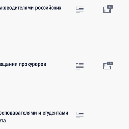
руководителями российских
9м
вещании прокуроров
13м
преподавателями и студентами
ета