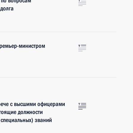
 по вопросам
 долга
 Премьер-министром
трече с высшими офицерами
тоящие должности
(специальных) званий