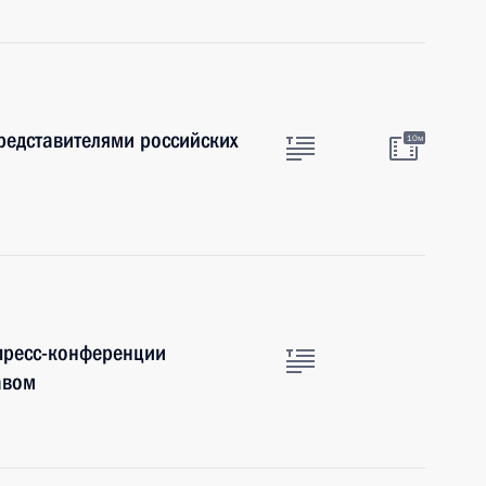
представителями российских
10м
 пресс-конференции
авом