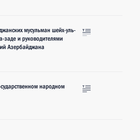
джанских мусульман шейх-уль-
-заде и руководителями
сий Азербайджана
осударственном народном