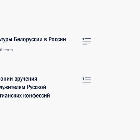
ьтуры Белоруссии в России
й театр
монии вручения
лужителям Русской
стианских конфессий