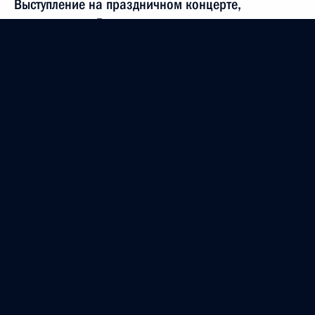
Выступление на праздничном концерте,
посвященном Дню милиции
10 ноября 2002 года, 19:24
Москва, Государственный Кремлевский дворец
Выступление на церемонии открытия памятника
«Воинам внутренних войск»
10 ноября 2002 года, 00:03
Москва
Вступительное слово на встрече
с представителями чеченской общественности
10 ноября 2002 года, 00:02
Москва, Кремль