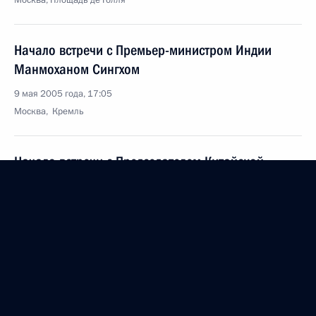
Москва, Площадь де Голля
Начало встречи с Премьер-министром Индии
Манмоханом Сингхом
9 мая 2005 года, 17:05
Москва, Кремль
Начало встречи с Председателем Китайской
Народной Республики Ху Цзиньтао
9 мая 2005 года, 15:56
Москва, Кремль
Выступление на приеме, посвященном 60-й
годовщине Великой Победы