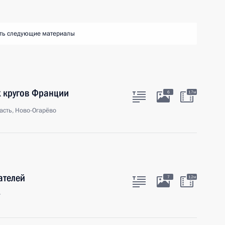
ть следующие материалы
х кругов Франции
6
17м
асть, Ново-Огарёво
ателей
7
12м
г