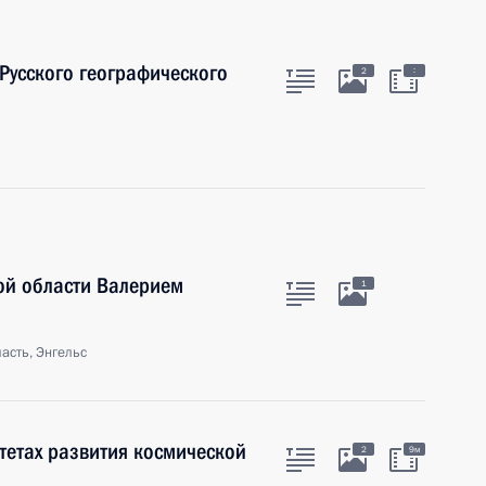
 Русского географического
:
2
ой области Валерием
1
асть, Энгельс
тетах развития космической
2
9м