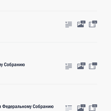
6
7м
му Собранию
:
33
ия Федеральному Собранию
3
2м