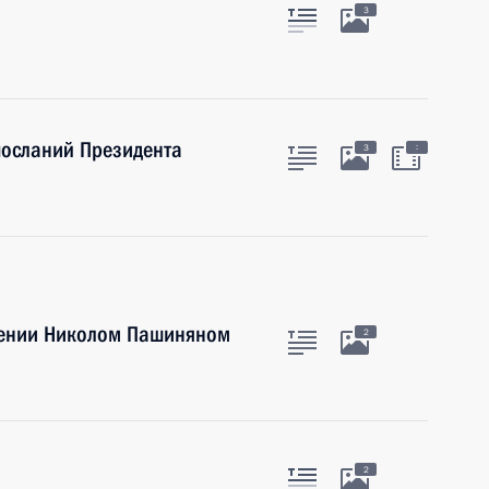
3
посланий Президента
:
3
мении Николом Пашиняном
2
2