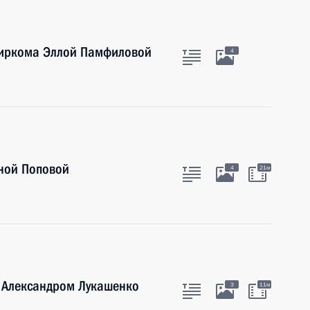
биркома Эллой Памфиловой
4
нной Поповой
4
21м
и Александром Лукашенко
3
11м