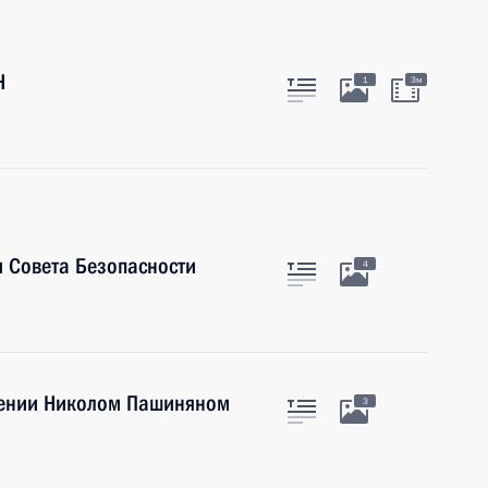
Н
1
3м
 Совета Безопасности
4
мении Николом Пашиняном
3