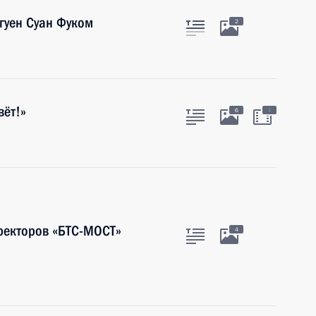
гуен Суан Фуком
2
вёт!»
:
6
иректоров «БТС-МОСТ»
4