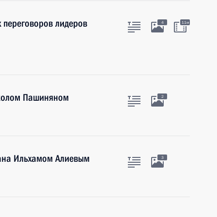
х переговоров лидеров
4
11м
иколом Пашиняном
2
ана Ильхамом Алиевым
3