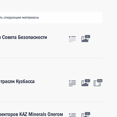
ть следующие материалы
 Совета Безопасности
1
отрасли Кузбасса
4
24м
ректоров KAZ Minerals Олегом
3