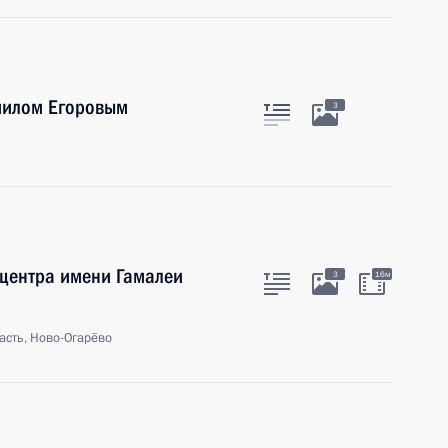
иилом Егоровым
3
 центра имени Гамалеи
3
16м
асть, Ново-Огарёво