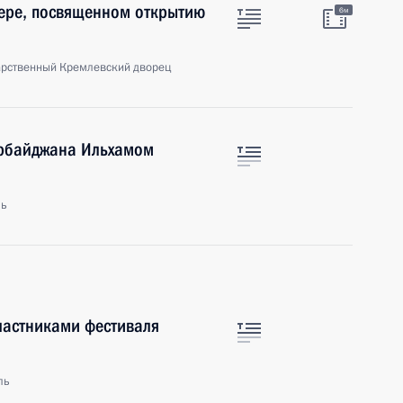
чере, посвященном открытию
6м
арственный Кремлевский дворец
ербайджана Ильхамом
ль
участниками фестиваля
ль