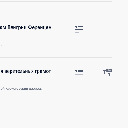
ром Венгрии Ференцем
ль
я верительных грамот
9м
ой Кремлевский дворец,