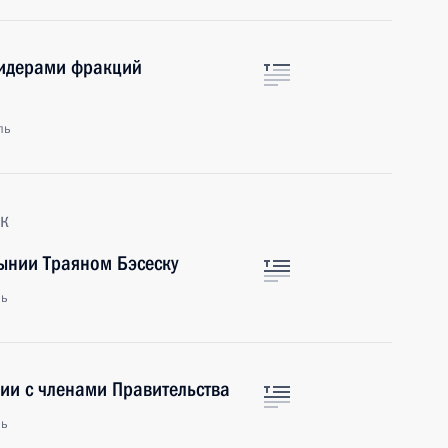
 лидерами фракций
ль
к
ынии Траяном Бэсеску
ль
ии с членами Правительства
ль