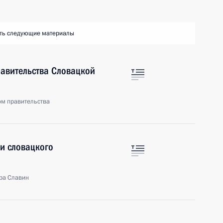
ть следующие материалы
равительства Словацкой
ом правительства
ми словацкого
ора Славин