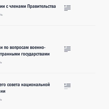
ии с членами Правительства
ль
и по вопросам военно-
остранными государствами
ль
его совета национальной
ани
ль