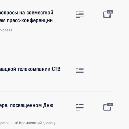
 вопросы на совместной
33м
ем пресс-конференции
тислава
овацкой телекомпании СТВ
чере, посвященном Дню
5м
арственный Кремлевский дворец