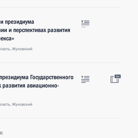
ии президиума
нии и перспективах развития
екса»
ласть, Жуковский
 президиума Государственного
8м
х развития авиационно-
ласть, Жуковский
к