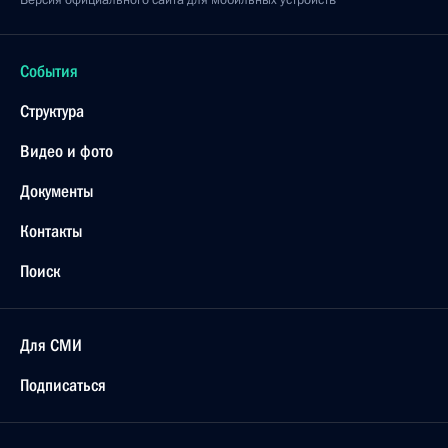
Владимир Путин проголосовал на выборах
депутатов Государственной Думы
17 сентября 2021 года, 16:30
Московская область, Ново-Огарёво
Встреча с губернатором Санкт-Петербурга
Александром Бегловым
17 сентября 2021 года, 14:15
Московская область, Ново-Огарёво
Совместное заседание глав государств – членов
ШОС и ОДКБ
17 сентября 2021 года, 13:10
Московская область, Ново-Огарёво