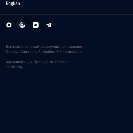
Заседание Совета глав государств – членов ШОС
17 сентября 2021 года, 12:20
Московская область, Ново-Огарёво
16 сентября 2021 года, четверг
Сессия Совета коллективной безопасности ОДКБ
16 сентября 2021 года, 10:05
Московская область, Ново-Огарёво
Обращение к гражданам России
16 сентября 2021 года, 00:00