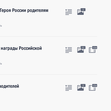
Героя России родителям
2
ль
 награды Российской
11
10м
ль
водителей
3
15м