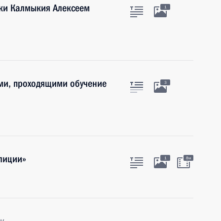
ики Калмыкия Алексеем
1
ми, проходящими обучение
3
олиции»
1
8м