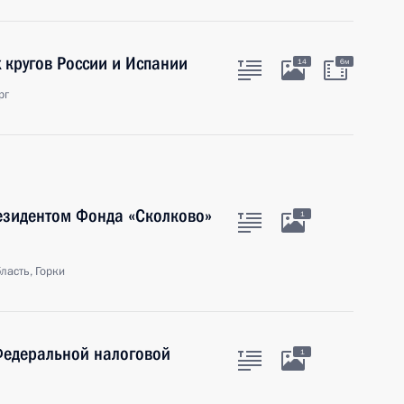
 кругов России и Испании
14
6м
рг
резидентом Фонда «Сколково»
1
ласть, Горки
Федеральной налоговой
1