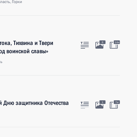
ласть, Горки
ока, Тихвина и Твери
6
14м
од воинской славы»
ль
й Дню защитника Отечества
1
7м