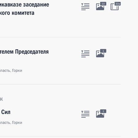
икавказе заседание
10
30м
кого комитета
телем Председателя
1
ласть, Горки
к
 Сил
2
ласть, Горки