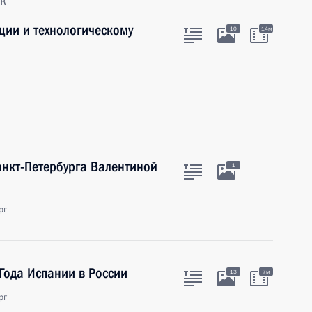
к
ции и технологическому
10
14м
анкт-Петербурга Валентиной
1
рг
Года Испании в России
13
7м
рг