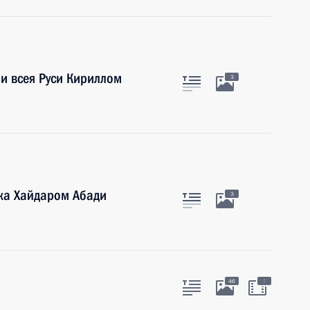
и всея Руси Кириллом
3
ка Хайдаром Абади
3
:
46