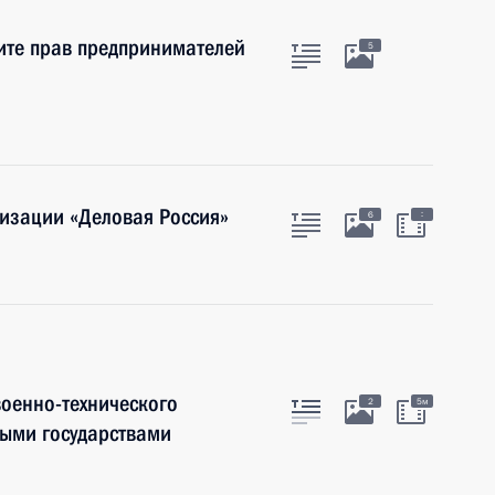
ите прав предпринимателей
5
изации «Деловая Россия»
:
6
оенно-технического
2
5м
ными государствами