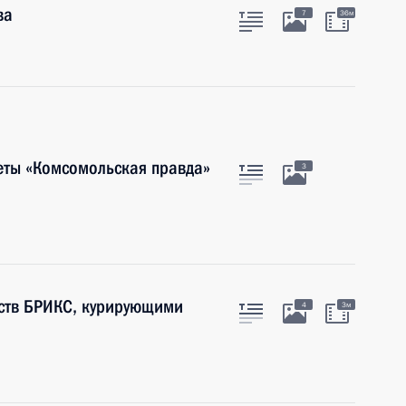
ва
7
36м
еты «Комсомольская правда»
3
рств БРИКС, курирующими
4
3м