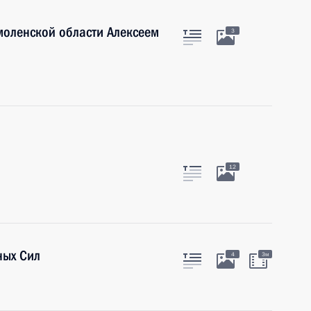
моленской области Алексеем
3
12
ных Сил
4
3м