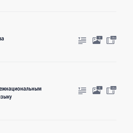
ва
9
28м
 межнациональным
6
16м
языку