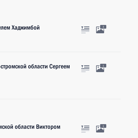
аулем Хаджимбой
3
остромской области Сергеем
1
мской области Виктором
1