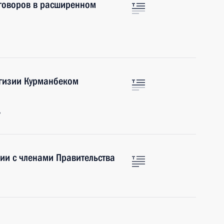
еговоров в расширенном
ргизии Курманбеком
ь
ии с членами Правительства