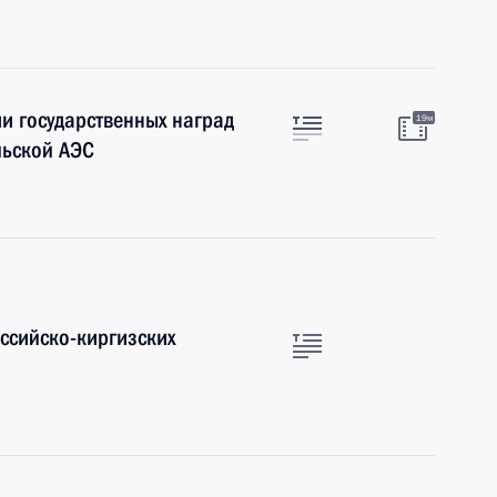
и государственных наград
19м
льской АЭС
оссийско-киргизских