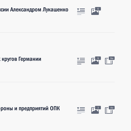
ссии Александром Лукашенко
6
х кругов Германии
9
9м
роны и предприятий ОПК
3
4м