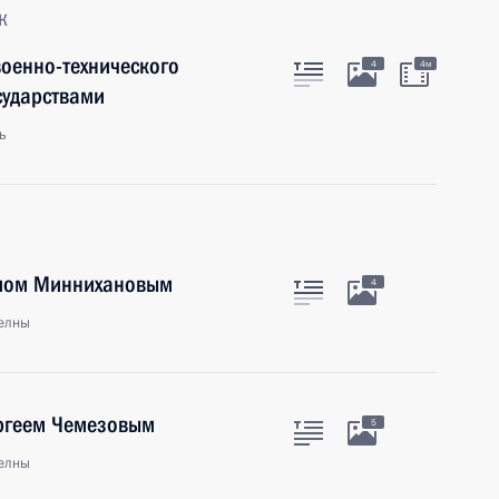
к
оенно-технического
4
4м
сударствами
ь
тамом Миннихановым
4
елны
ергеем Чемезовым
5
елны