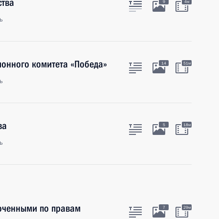
ства
9
4м
ь
ионного комитета «Победа»
14
51м
ь
ва
5
18м
ь
оченными по правам
7
29м