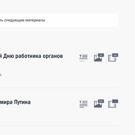
ть следующие материалы
й Дню работника органов
6
5м
ь
мира Путина
:
50