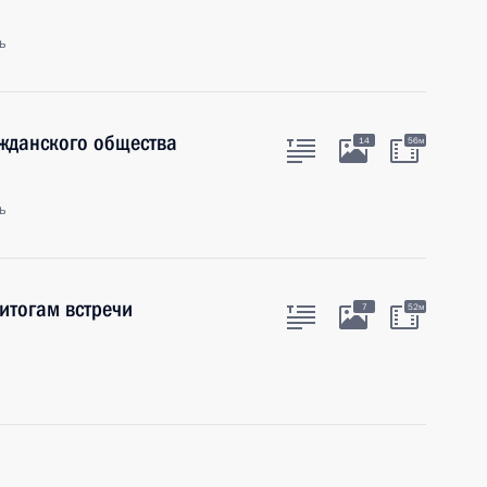
ь
ажданского общества
14
56м
ь
итогам встречи
7
52м