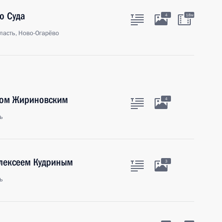
о Суда
4
18м
ласть, Ново-Огарёво
ром Жириновским
4
ь
Алексеем Кудриным
3
ь