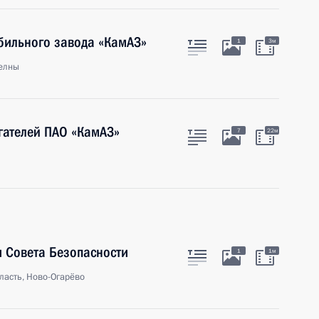
бильного завода «КамАЗ»
1
3м
елны
гателей ПАО «КамАЗ»
7
22м
 Совета Безопасности
1
1м
ласть, Ново-Огарёво