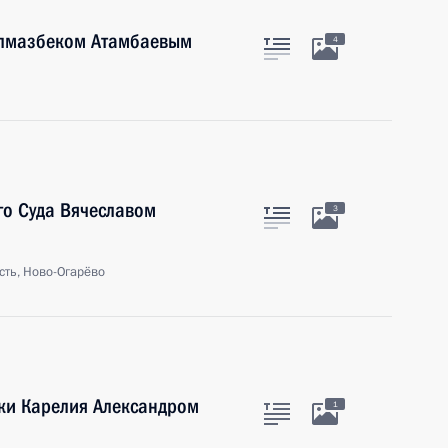
Алмазбеком Атамбаевым
4
го Суда Вячеславом
3
сть, Ново-Огарёво
ики Карелия Александром
1