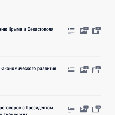
нию Крыма и Севастополя
6
5м
-экономического развития
2
8м
ереговоров с Президентом
1
10м
ом Тибиловым