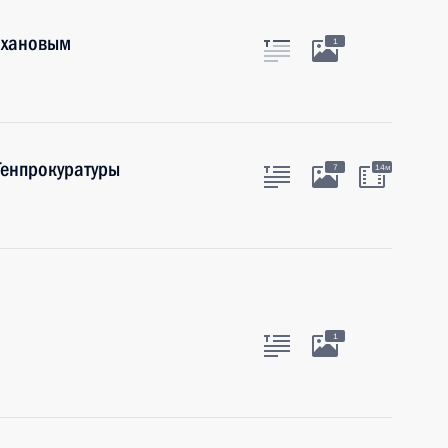
ихановым
1
Генпрокуратуры
7
14м
1