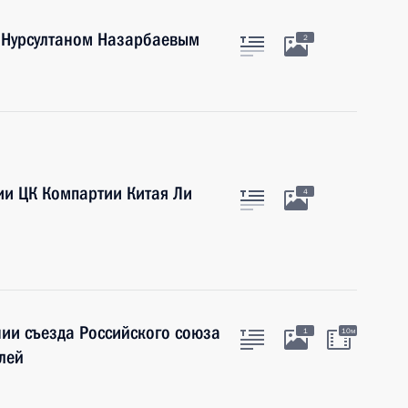
а Нурсултаном Назарбаевым
2
ии ЦК Компартии Китая Ли
4
ии съезда Российского союза
1
10м
лей