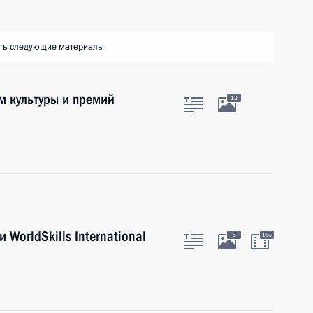
ть следующие материалы
м культуры и премий
12
WorldSkills International
5
15м