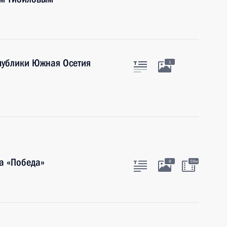
публики Южная Осетия
1
а «Победа»
9
59м