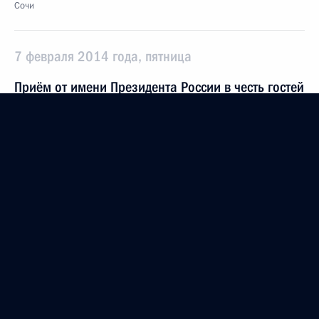
Сочи
7 февраля 2014 года, пятница
Приём от имени Президента России в честь гостей
Олимпиады
7 февраля 2014 года, 18:00
Сочи
Встреча с Премьер-министром Нидерландов
Марком Рютте
7 февраля 2014 года, 16:30
Сочи
Встреча с Премьер-министром Турции Реджепом