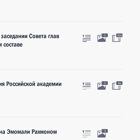
 заседании Совета глав
1
32м
м составе
ия Российской академии
1
4м
ана Эмомали Рахмоном
3