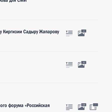
рова для СМИ
ту Киргизии Садыру Жапарову
2
9
ого форума «Российская
:
19