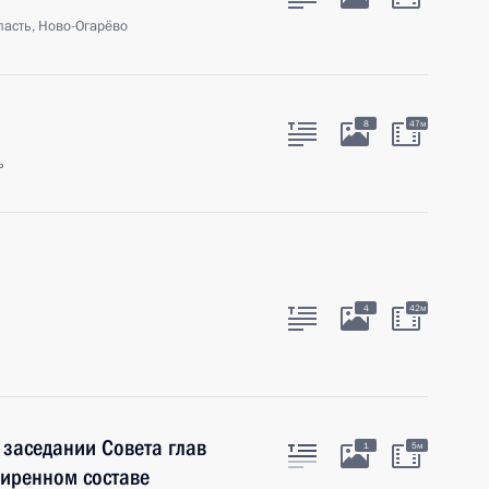
асть, Ново-Огарёво
8
47м
ь
4
42м
 заседании Совета глав
1
5м
ширенном составе