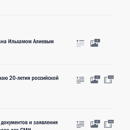
ана Ильхамом Алиевым
4
чаю 20-летия российской
5
12м
 документов и заявления
6
16м