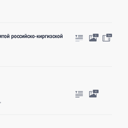
ятой российско-киргизской
1
5м
4
ь