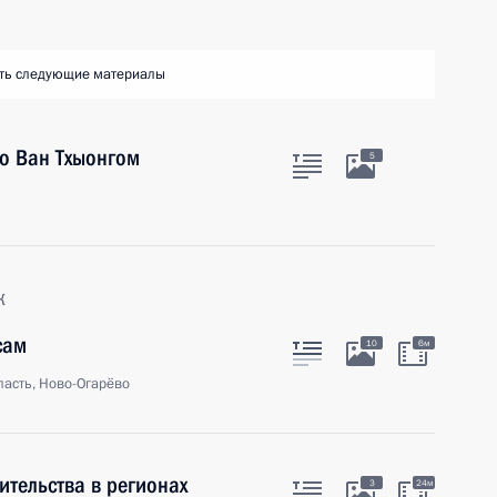
ть следующие материалы
о Ван Тхыонгом
5
к
сам
10
6м
асть, Ново-Огарёво
ительства в регионах
3
24м