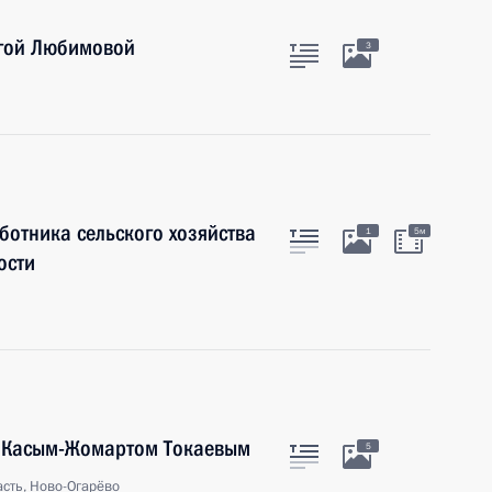
ьгой Любимовой
3
отника сельского хозяйства
1
5м
ости
а Касым-Жомартом Токаевым
5
сть, Ново-Огарёво