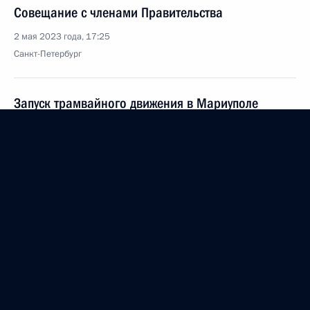
Совещание с членами Правительства
2 мая 2023 года, 17:25
Санкт-Петербург
Запуск трамвайного движения в Мариуполе
2 мая 2023 года, 15:25
Санкт-Петербург
29 апреля 2023 года, суббота
Видеообращение к участникам и гостям
церемонии запуска обратного отсчёта до начала
первых международных соревнований «Игры
будущего»
29 апреля 2023 года, 11:10