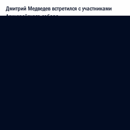
Дмитрий Медведев встретился с участниками
Архиерейского собора
3 февраля 2011 года, 14:30
Москва, Кремль
Александр Бортников и Александр Бастрыкин
доложили Президенту о ходе расследования
теракта в Домодедово
3 февраля 2011 года, 13:15
Москва
2 февраля 2011 года, среда
Денежное довольствие военнослужащих будет
существенно повышено с 2012 года