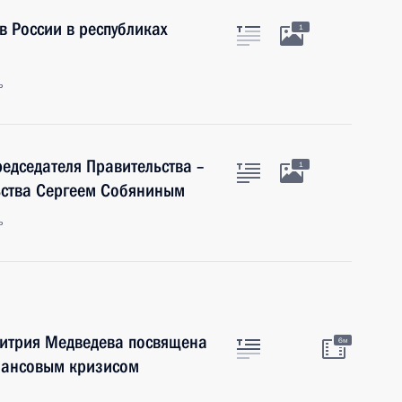
 России в республиках
1
ь
редседателя Правительства –
1
ьства Сергеем Собяниным
ь
митрия Медведева посвящена
6м
инансовым кризисом