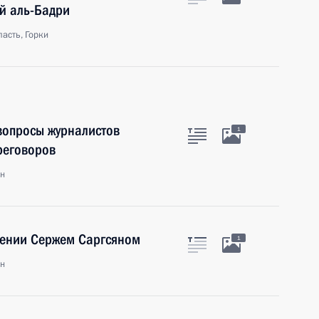
й аль-Бадри
асть, Горки
 вопросы журналистов
1
реговоров
ан
мении Сержем Саргсяном
1
ан