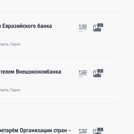
я Евразийского банка
1
асть, Горки
дателем Внешэкономбанка
1
асть, Горки
ретарём Организации стран –
1