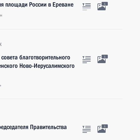
ия площади России в Ереване
1
ан
к
 совета благотворительного
1
енского Ново-Иерусалимского
ь
редседателя Правительства
1