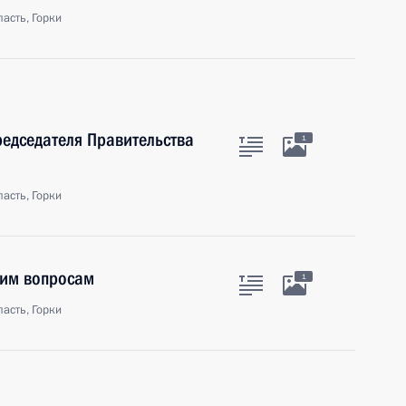
асть, Горки
редседателя Правительства
1
асть, Горки
ким вопросам
1
асть, Горки