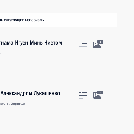
ть следующие материалы
тнама Нгуен Минь Чиетом
1
ь
и Александром Лукашенко
2
асть, Барвиха