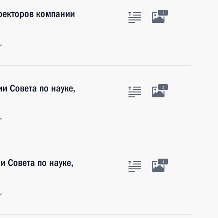
иректоров компании
1
ь
и Совета по науке,
1
ь
и Совета по науке,
1
ь