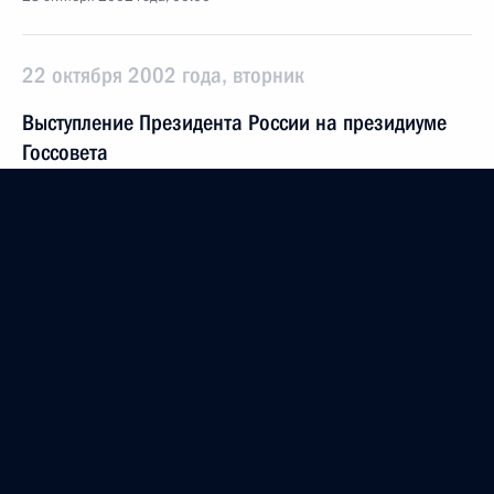
22 октября 2002 года, вторник
Выступление Президента России на президиуме
Госсовета
22 октября 2002 года, 14:48
Вступительное слово на заседании президиума
Государственного совета по вопросам развития
местного самоуправления
22 октября 2002 года, 00:00
Москва, Кремль
21 октября 2002 года, понедельник