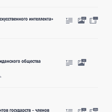
скусственного интеллекта»
:
17
ажданского общества
4
ь
тов государств – членов
4
16м