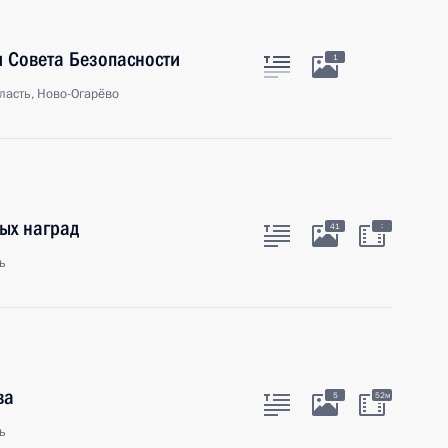
 Совета Безопасности
1
ласть, Ново-Огарёво
ых наград
:
41
ь
ва
5
52м
ь