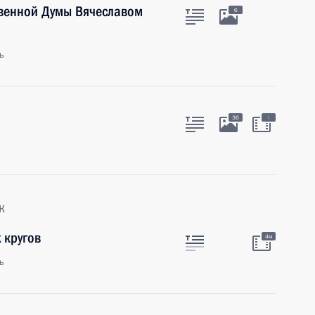
твенной Думы Вячеславом
6
ь
:
36
к
 кругов
4м
ь