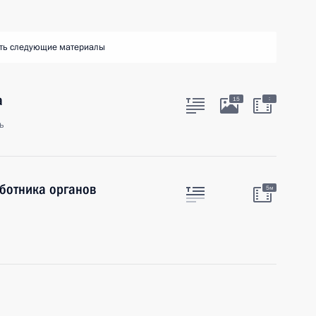
ть следующие материалы
а
:
15
ь
ботника органов
5м