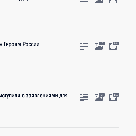
» Героям России
15
19м
ыступили с заявлениями для
3
11м