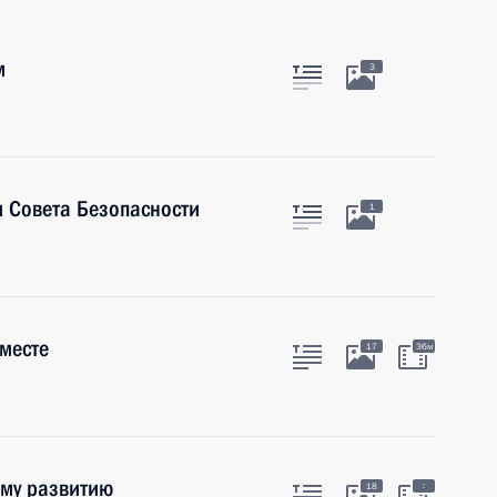
м
3
 Совета Безопасности
1
месте
17
36м
ому развитию
:
18