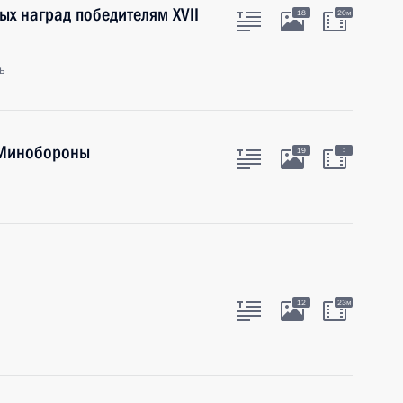
ых наград победителям ХVII
18
20м
ь
 Минобороны
:
19
12
23м