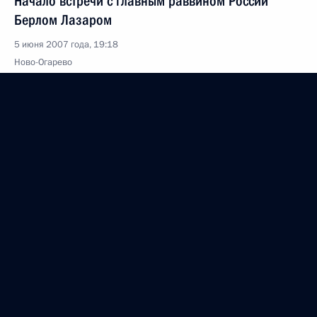
Начало встречи с главным раввином России
Берлом Лазаром
5 июня 2007 года, 19:18
Ново-Огарево
4 июня 2007 года, понедельник
Начало встречи с Председателем Высшего
Арбитражного Суда Антоном Ивановым
4 июня 2007 года, 19:08
Москва, Кремль
Стенографический отчет о совещании с членами
Правительства
4 июня 2007 года, 17:14
Москва, Кремль