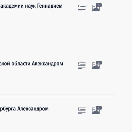
 академии наук Геннадием
5
ской области Александром
3
г
ербурга Александром
4
г