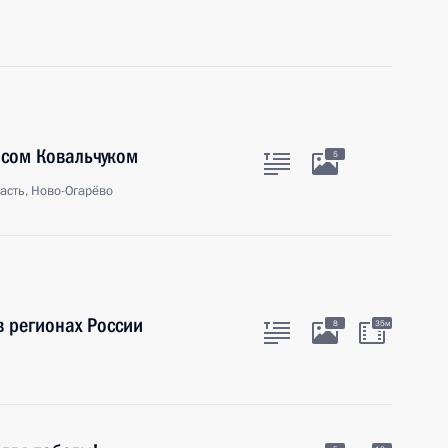
исом Ковальчуком
5
асть, Ново-Огарёво
в регионах России
8
35м