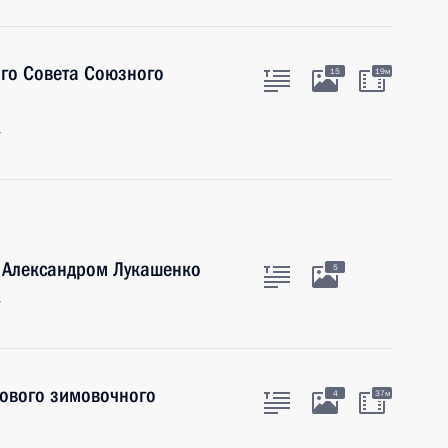
ого Совета Союзного
15
19м
г
и Александром Лукашенко
5
г
нового зимовочного
4
37м