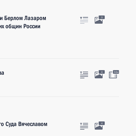
ии Берлом Лазаром
3
их общин России
ва
4
34м
го Суда Вячеславом
4