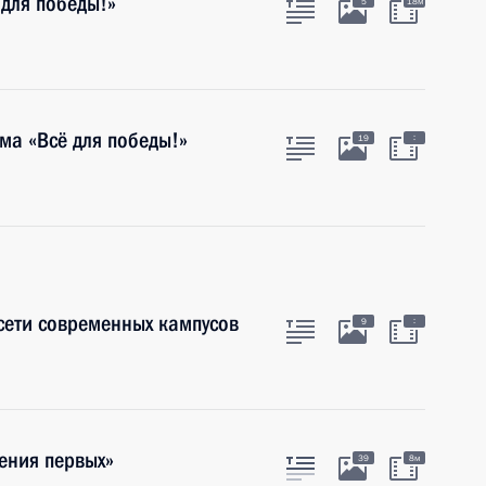
для победы!»
5
18м
ма «Всё для победы!»
:
19
сети современных кампусов
:
9
ения первых»
39
8м