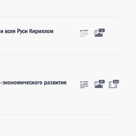
и всея Руси Кириллом
3
-экономического развития
10
41м