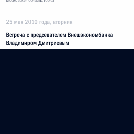
Московская область, Горки
25 мая 2010 года, вторник
Встреча с председателем Внешэкономбанка
Владимиром Дмитриевым
25 мая 2010 года, 20:00
Московская область, Горки
Встреча с руководителями американских
венчурных фондов
25 мая 2010 года, 18:00
Московская область, Горки
Встреча с Патриархом Константинопольским