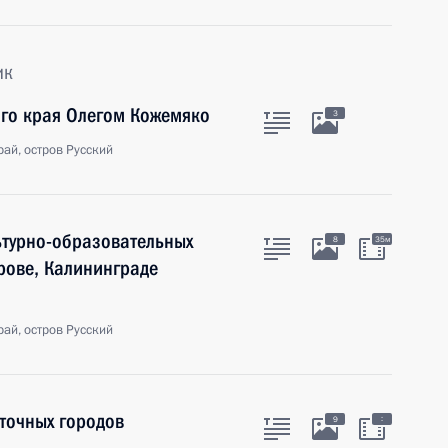
ик
ого края Олегом Кожемяко
3
ай, остров Русский
ьтурно-образовательных
8
35м
рове, Калининграде
ай, остров Русский
точных городов
:
9