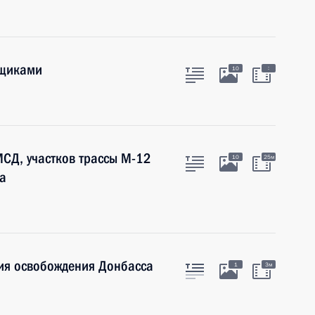
рщиками
:
10
СД, участков трассы М-12
10
25м
а
ия освобождения Донбасса
1
3м