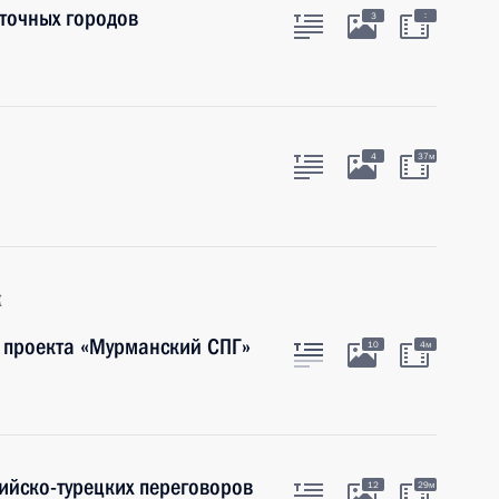
точных городов
:
3
4
37м
к
 проекта «Мурманский СПГ»
10
4м
ийско-турецких переговоров
12
29м