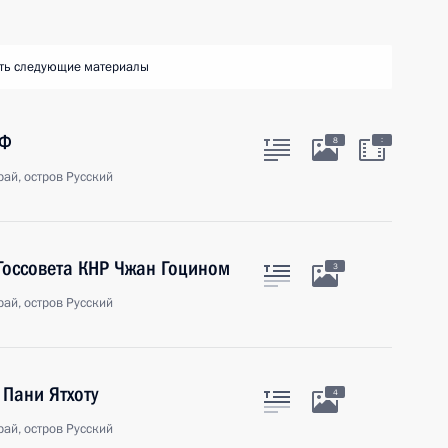
ть следующие материалы
ЭФ
:
8
ай, остров Русский
Госсовета КНР Чжан Гоцином
3
ай, остров Русский
 Пани Ятхоту
4
ай, остров Русский