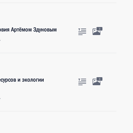
довия Артёмом Здуновым
3
ь
сурсов и экологии
3
ь