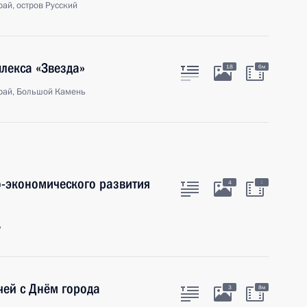
ай, остров Русский
лекса «Звезда»
18
6м
рай, Большой Камень
-экономического развития
:
4
ь
чей с Днём города
3
8м