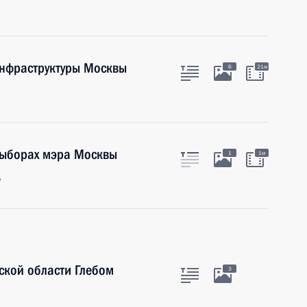
инфраструктуры Москвы
6
21м
выборах мэра Москвы
1
1м
ь
ской области Глебом
3