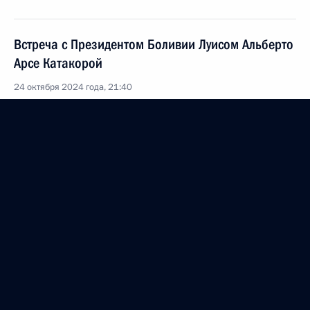
Встреча с Президентом Боливии Луисом Альберто
Арсе Катакорой
24 октября 2024 года, 21:40
Казань
Встреча с Президентом Мавритании Мохамедом
Ульд Шейхом Эль-Газуани
24 октября 2024 года, 20:50
Казань
Встреча с Президентом Государства Палестина
Махмудом Аббасом
24 октября 2024 года, 20:10