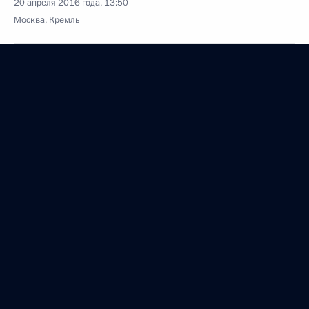
20 апреля 2016 года, 13:50
Москва, Кремль
19 апреля 2016 года, вторник
Встреча с главой МИД Франции Жан-Марком
Эйро
19 апреля 2016 года, 17:00
Москва, Кремль
Встреча с президентом Всемирного еврейского
конгресса Рональдом Лаудером
19 апреля 2016 года, 15:40
Москва, Кремль