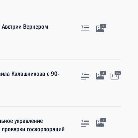
 Австрии Вернером
5
ила Калашникова с 90-
4
10м
льное управление
1
ы проверки госкорпораций