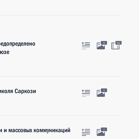
редопределено
5
6м
оюзе
иколя Саркози
1
зи и массовых коммуникаций
1