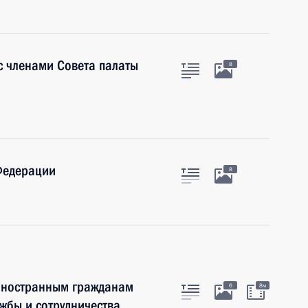
 с членами Совета палаты
8
Федерации
8
 иностранным гражданам
6
8м
ужбы и сотрудничества