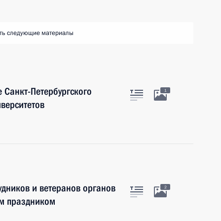
ть следующие материалы
е Санкт-Петербургского
1
иверситетов
дников и ветеранов органов
2
ым праздником