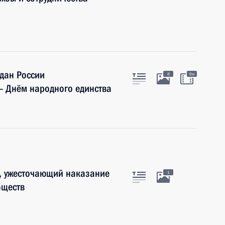
дан России
8
6м
 Днём народного единства
, ужесточающий наказание
1
бществ