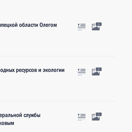
ипецкой области Олегом
1
одных ресурсов и экологии
1
деральной службы
1
иковым