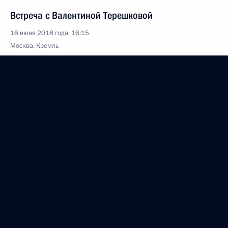
Встреча с Валентиной Терешковой
16 июня 2018 года, 16:15
Москва, Кремль
Прощание со Станиславом Говорухиным
16 июня 2018 года, 10:00
Москва
15 июня 2018 года, пятница
Рабочая встреча с Главой Чечни Рамзаном
Кадыровым
15 июня 2018 года, 19:50
Московская область, Ново-Огарёво