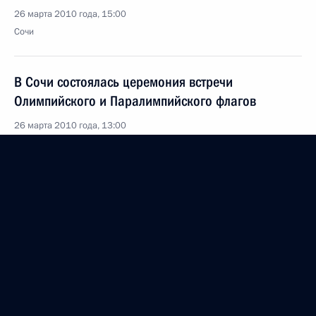
26 марта 2010 года, 15:00
Сочи
В Сочи состоялась церемония встречи
Олимпийского и Паралимпийского флагов
26 марта 2010 года, 13:00
Сочи
25 марта 2010 года, четверг
Стенографический отчёт о заседании Российского
организационного комитета «Победа»
25 марта 2010 года, 16:00
Волгоград