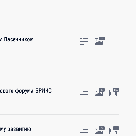
ом Пасечником
3
лового форума БРИКС
1
15м
ому развитию
:
3