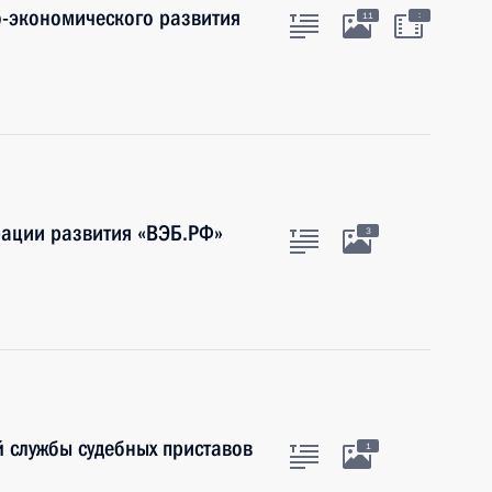
-экономического развития
:
11
рации развития «ВЭБ.РФ»
3
 службы судебных приставов
1