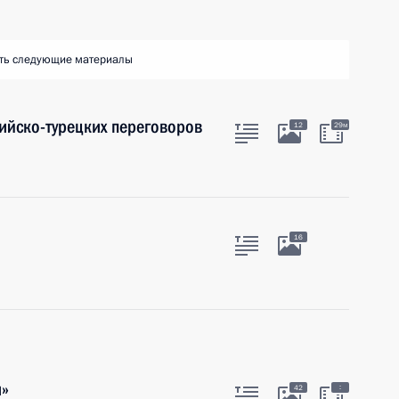
ть следующие материалы
ийско-турецких переговоров
12
29м
16
м»
:
42