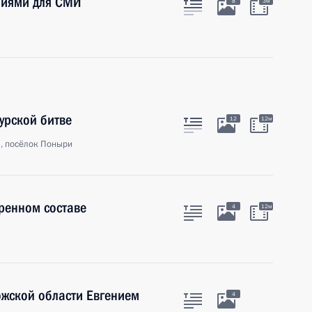
ниями для СМИ
8
3м
урской битве
12
12м
ь, посёлок Поныри
ренном составе
4
12м
ожской области Евгением
4