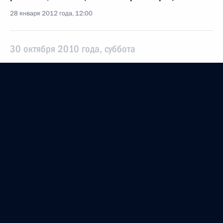
28 января 2012 года, 12:00
30 октября 2010 года, суббота
Россия – Вьетнам: к новым горизонтам
сотрудничества
30 октября 2010 года, 04:00
7 октября 2010 года, четверг
Опубликовано обращение Дмитрия Медведева
к читателям кипрской газеты «Филэлефтерос»
7 октября 2010 года, 10:00