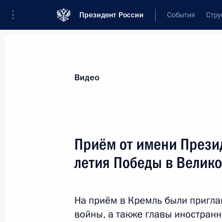
Президент России
События
Стру
Видеозаписи
Фотографии
Аудиозапи
Все материалы
Выступления
Совещан
Видео
Показа
Приём от имени Презид
летия Победы в Велик
Стенографический отчёт
о заседании президиума
На приём в Кремль были пригл
Государственного совета
по вопросам совершенствования
войны, а также главы иностран
государственного регулирования