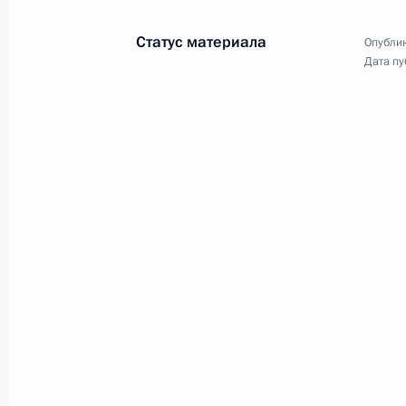
открыт памятный знак
в честь городов воинской
Статус материала
Опублик
славы
Дата пу
8 мая 2010 года
Видео, 10 мин.