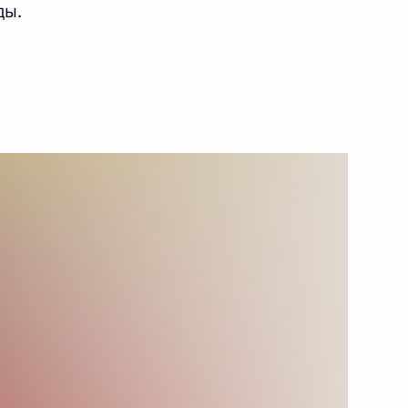
ды.
25 мая 2010 года
Видео, 26 мин.
Дорогие ветераны! Вы завоевали
мир для страны, всей планеты.
Дали нам саму возможность жить.