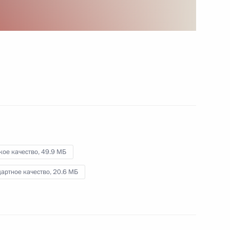
Низкий вам поклон
9 мая 2010 года
Видео, 7 мин.
кое качество,
49.9 МБ
артное качество,
20.6 МБ
В Кремле состоялась