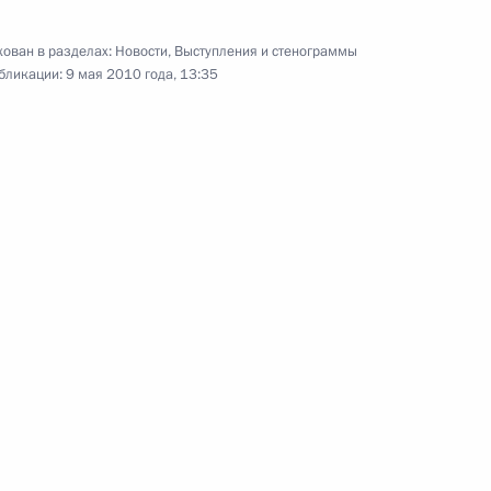
церемония вручения
государственных наград
ован в разделах:
Новости
,
Выступления и стенограммы
бликации:
9 мая 2010 года, 13:35
6 мая 2010 года
Видео, 11 мин.