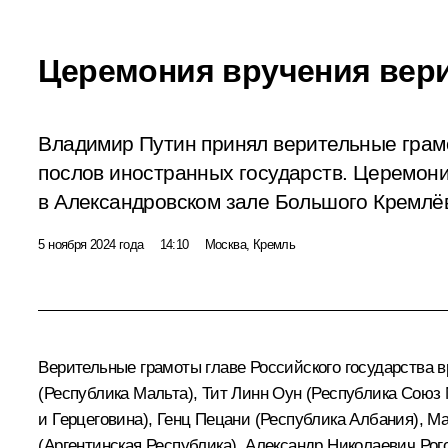
Церемония вручения вер
Владимир Путин принял верительные грам
послов иностранных государств. Церемони
в Александровском зале Большого Кремлёв
5 ноября 2024 года
14:10
Москва, Кремль
Верительные грамоты главе Российского государства в
(Республика Мальта), Тит Линн Оун (Республика Союз 
и Герцеговина), Генц Пецани (Республика Албания), М
(Аргентинская Республика), Александр Николаевич Рог