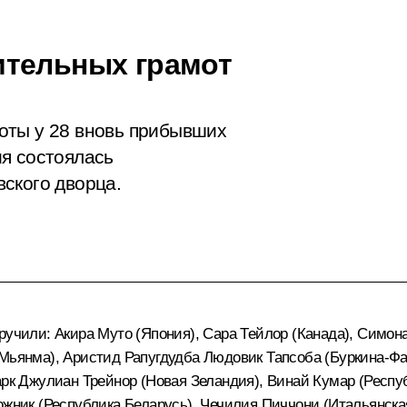
ительных грамот
оты у 28 вновь прибывших
я состоялась
ского дворца.
ручили: Акира Муто (Япония), Сара Тейлор (Канада), Симон
Мьянма), Аристид Рапугдудба Людовик Тапсоба (Буркина-Фа
арк Джулиан Трейнор (Новая Зеландия), Винай Кумар (Респ
ожник (Республика Беларусь), Чечилия Пиччони (Итальянска