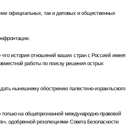
инии официальных, так и деловых и общественных
конфронтации.
е что история отношений ваших стран с Россией имеет
овместной работы по поиску решения острых
не дать нынешнему обострению палестино-израильского
но только на общепризнанной международно-правовой
тв», одобренной резолюциями Совета Безопасности