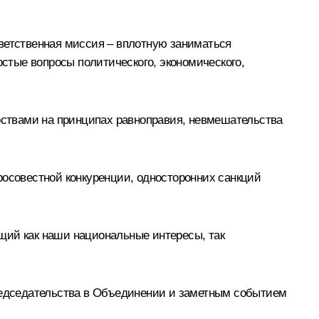
тветственная миссия – вплотную заниматься
стые вопросы политического, экономического,
арствами на принципах равноправия, невмешательства
совестной конкуренции, односторонних санкций
щий как наши национальные интересы, так
редседательства в Объединении и заметным событием