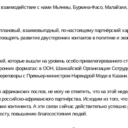
а взаимодействие с нами Мьянмы, Буркина-Фасо, Малайзии, 
плановый, взаимовыгодный, по-настоящему партнёрский хар
поощрять развитие двусторонних контактов в политике и эко
ей, которые вышли на уровень особо привилегированного ст
торонних форматах: в ООН, Шанхайской Организации Сотрудн
переговоры с Премьер-министром Нарендрой Моди в Казани
африканских послов, не могу не отметить, что на этой нед
российско-африканского партнёрства. Исходим из того, чт
ми континента. А эти связи сейчас действительно успешно
росту, повышению благосостояния людей.