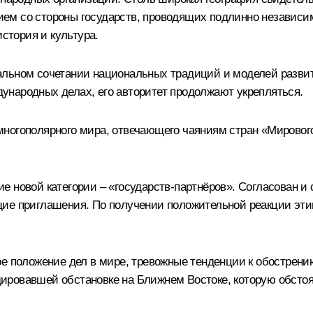
м со стороны государств, проводящих подлинно независиму
история и культура.
льном сочетании национальных традиций и моделей развити
народных делах, его авторитет продолжают укрепляться.
многополярного мира, отвечающего чаяниям стран «Мировог
 новой категории – «государств-партнёров». Согласован и
ие приглашения. По получении положительной реакции этим
ое положение дел в мире, тревожные тенденции к обострени
радировавшей обстановке на Ближнем Востоке, которую обст