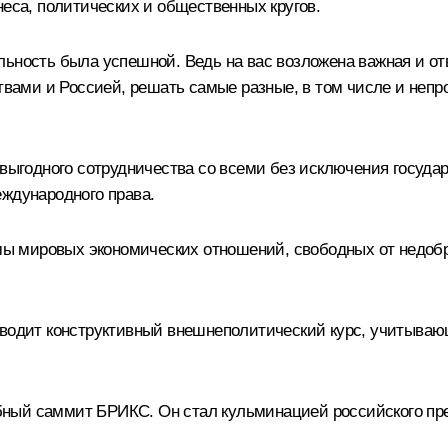
неса, политических и общественных кругов.
льность была успешной. Ведь на вас возложена важная и о
ми и Россией, решать самые разные, в том числе и непро
мовыгодного сотрудничества со всеми без исключения госуд
еждународного права.
 мировых экономических отношений, свободных от недобро
оводит конструктивный внешнеполитический курс, учитываю
абный
саммит БРИКС
. Он стал кульминацией российского п