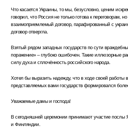
Что касается Украины, то мы, безусловно, ценим иск
говорил, что Россия не только готова к переговорам, н
взаимоприемлемый договор, парафированный с украинс
договор отвергла.
Взятый рядом западных государств по сути враждебный
поражение» – глубоко ошибочен. Такие иллюзорные расч
силу духа и сплочённость российского народа.
Хотел бы выразить надежду, что в ходе своей работы 
представляемых вами государств формировался более 
Уважаемые дамы и господа!
В сегодняшней церемонии принимают участие послы Я
и Финляндии.