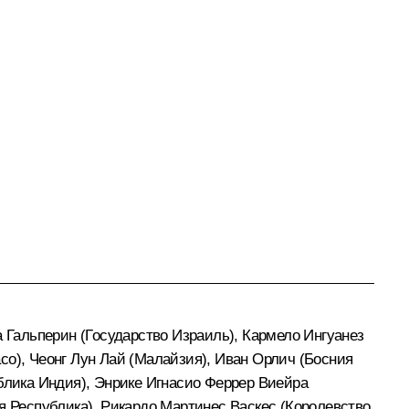
а Гальперин (Государство Израиль), Кармело Ингуанез
со), Чеонг Лун Лай (Малайзия), Иван Орлич (Босния
ублика Индия), Энрике Игнасио Феррер Виейра
я Республика), Рикардо Мартинес Васкес (Королевство