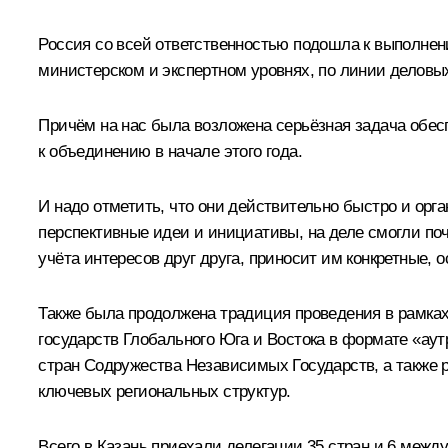
Россия со всей ответственностью подошла к выполнен
министерском и экспертном уровнях, по линии деловых
Причём на нас была возложена серьёзная задача обе
к объединению в начале этого года.
И надо отметить, что они действительно быстро и ор
перспективные идеи и инициативы, на деле смогли поч
учёта интересов друг друга, приносит им конкретные, 
Также была продолжена традиция проведения в рамка
государств Глобального Юга и Востока в формате «ау
стран Содружества Независимых Государств, а также 
ключевых региональных структур.
Всего в Казань приехали делегации 35 стран и 6 меж