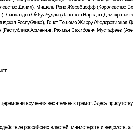
ролевство Дания), Мишель Рене Жеребцофф (Королевство Бе
я), Сипхандон Ойбуабудди (Лаосская Народно-Демократиче
яндская Республика), Генет Тешоме Жирру (Федеративная Д
ян (Республика Армения), Рахман Сахибович Мустафаев (Азе
мот
й церемонии вручения верительных грамот. Здесь присутст
одействие российских властей, министерств и ведомств, а