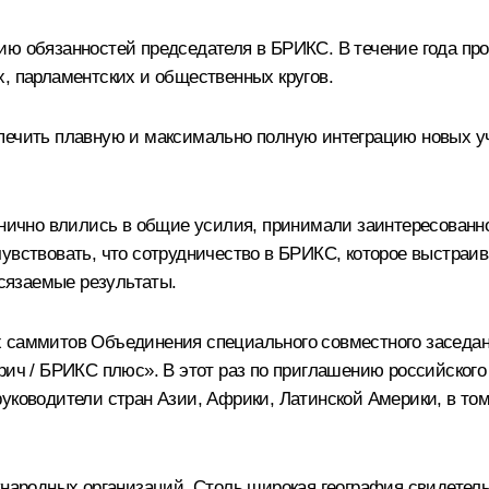
ию обязанностей председателя в БРИКС. В течение года пр
, парламентских и общественных кругов.
спечить плавную и максимально полную интеграцию новых 
ганично влились в общие усилия, принимали заинтересованн
увствовать, что сотрудничество в БРИКС, которое выстраив
осязаемые результаты.
х саммитов Объединения специального совместного заседа
трич / БРИКС плюс». В этот раз по приглашению российског
руководители стран Азии, Африки, Латинской Америки, в т
дународных организаций. Столь широкая география свидетел