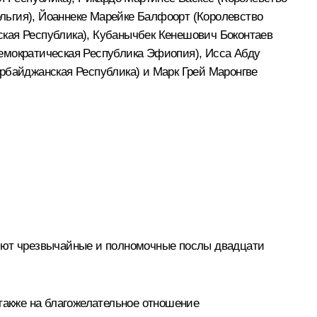
льгия), Йоаннеке Марейке Балфоорт (Королевство
ская Республика), Кубанычбек Кенешович Боконтаев
емократическая Республика Эфиопия), Исса Абду
рбайджанская Республика) и Марк Грей Маронгве
вуют чрезвычайные и полномочные послы двадцати
 также на благожелательное отношение