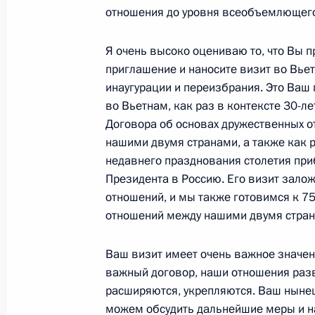
отношения до уровня всеобъемлющего 
Встреча с выпускниками программ
Я очень высоко оцениваю то, что Вы 
резерва Высшей школы госуправле
приглашение и наносите визит во Вье
28 июня 2024 года, 18:10
Московская облас
инаугурации и переизбрания. Это Ваш 
во Вьетнам, как раз в контексте 30-л
Договора об основах дружественных 
нашими двумя странами, а также как 
Видеообращение к участникам пле
недавнего празднования столетия пр
одиннадцатого Форума регионов Р
Президента в Россию. Его визит зало
28 июня 2024 года, 12:20
отношений, и мы также готовимся к 7
отношений между нашими двумя стран
Ваш визит имеет очень важное значени
Видеообращение к выпускникам ш
важный договор, наши отношения раз
28 июня 2024 года, 09:00
расширяются, укрепляются. Ваш ныне
можем обсудить дальнейшие меры и 