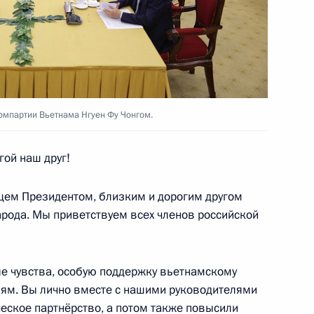
омпартии Вьетнама Нгуен Фу Чонгом.
шего образования Валерием
4
ой наш друг!
ищем Президентом, близким и дорогим другом
арода. Мы приветствуем всех членов российской
 Совета Безопасности
1
е чувства, особую поддержку вьетнамскому
иям. Вы лично вместе с нашими руководителями
ть, Ново-Огарёво
ческое партнёрство, а потом также повысили