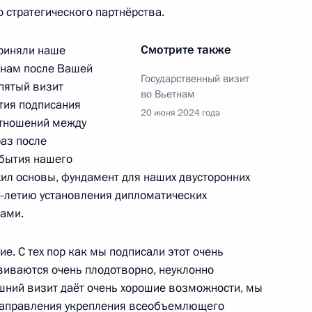
стратегического партнёрства.
ы развития кадрового
4
Смотрите также
приняли наше
ния РАНХиГС
тнам после Вашей
Государственный визит
ть, Ново-Огарёво
пятый визит
во Вьетнам
етия подписания
20 июня 2024 года
отношений между
раз после
нарного заседания
1
9м
ибытия нашего
оссии и Белоруссии
жил основы, фундамент для наших двусторонних
5-летию установления дипломатических
ами.
е. С тех пор как мы подписали этот очень
кол
1
2м
виваются очень плодотворно, неуклонно
шний визит даёт очень хорошие возможности, мы
направления укрепления всеобъемлющего