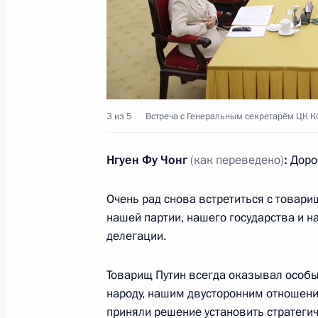
Александром Дюковым
2 июля 2024 года, 13:40
Москва, Кремль
1 июля 2024 года, понедельник
3 из 5
Встреча с Генеральным секретарём ЦК К
Встреча с Министром науки и выс
Фальковым
Нгуен Фу Чонг
(как переведено)
:
Дорог
1 июля 2024 года, 13:15
Москва, Кремль
Очень рад снова встретиться с товар
нашей партии, нашего государства и н
делегации.
28 июня 2024 года, пятница
Совещание с постоянными членами
Товарищ Путин всегда оказывал особы
народу, нашим двусторонним отношен
28 июня 2024 года, 18:40
Московская облас
приняли решение установить стратеги