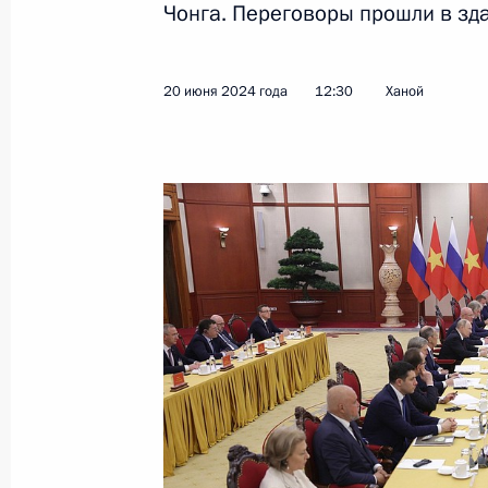
Чонга. Переговоры прошли в зд
Показа
20 июня 2024 года
12:30
Ханой
Встреча с Президентом Азербайдж
3 июля 2024 года, 12:40
Астана
Встреча с Президентом Монголии У
3 июля 2024 года, 11:30
Астана
2 июля 2024 года, вторник
Встреча с председателем правлени