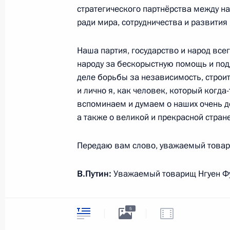
стратегического партнёрства между н
27 июня 2024 года, четверг
ради мира, сотрудничества и развития 
Российско-конголезские перегово
Наша партия, государство и народ вс
27 июня 2024 года, 15:10
Москва, Кремль
народу за бескорыстную помощь и по
деле борьбы за независимость, строи
и лично я, как человек, который когда-
вспоминаем и думаем о наших очень д
26 июня 2024 года, среда
а также о великой и прекрасной стране
Совещание по вопросам развития 
Передаю вам слово, уважаемый товар
26 июня 2024 года, 23:05
Москва, Кремль
В.Путин:
Уважаемый товарищ Нгуен Фу 
25 июня 2024 года, вторник
Признателен за оказываемый нашей де
5
за приглашение, которым мы все с уд
Встреча с губернатором Херсонск