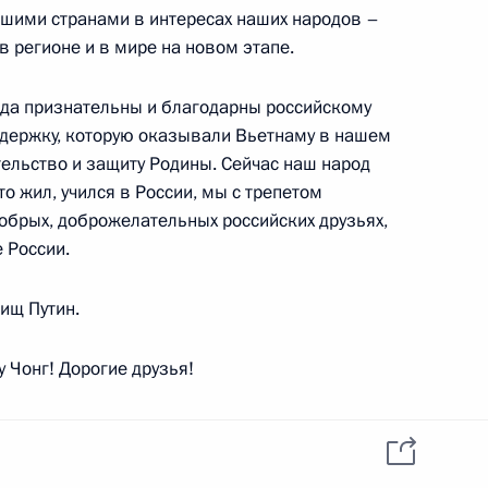
ашими странами в интересах наших народов –
в регионе и в мире на новом этапе.
ры
19
егда признательны и благодарны российскому
ддержку, которую оказывали Вьетнаму в нашем
тельство и защиту Родины. Сейчас наш народ
то жил, учился в России, мы с трепетом
обрых, доброжелательных российских друзьях,
 России.
кораблестроения
6
9м
ищ Путин.
Чонг! Дорогие друзья!
легации приём и, конечно, благодарю вас
овольствием и воспользовались.
ой области Владимиром
6