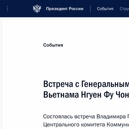
Президент России
События
Стру
Президент
Администрация
Государст
Новости
Стенограммы
Поездки
Те
События
Рубрикация материалов
Все материалы
Встреча с Генеральны
Послания Федеральному Собранию
Вьетнама Нгуен Фу Чо
Заявления по важнейшим вопросам
Совещания, заседания, рабочие встречи
Состоялась встреча Владимира П
Речи и обращения
Центрального комитета Коммуни