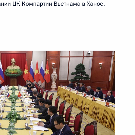
ании ЦК Компартии Вьетнама в Ханое.
ть следующие материалы
ана Ильхамом Алиевым
5
хнагийн Хурэлсухом
5
я ПАО «Газпром нефть»
5