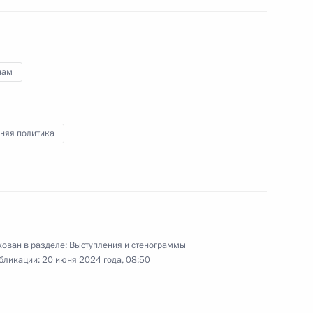
шего образования Валерием
4
нам
няя политика
 Совета Безопасности
1
ть, Ново-Огарёво
ован в разделе:
Выступления и стенограммы
бликации:
20 июня 2024 года, 08:50
ы развития кадрового
4
ния РАНХиГС
ть, Ново-Огарёво