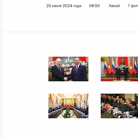
20 июня 2024 года
08:50
Ханой
7 фот
Показа
Встреча с Президентом Монголии У
3 июля 2024 года, 11:30
Астана
2 июля 2024 года, вторник
Встреча с председателем правлени
Александром Дюковым
2 июля 2024 года, 13:40
Москва, Кремль