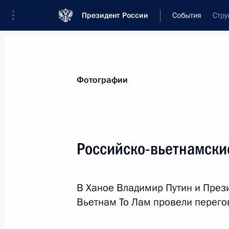
Президент России
События
Стру
Президент
Администрация
Государст
Новости
Стенограммы
Поездки
Те
Фотографии
Рубрикация материалов
Все материалы
Российско-вьетнамски
Послания Федеральному Собранию
Заявления по важнейшим вопросам
В Ханое Владимир Путин и През
Совещания, заседания, рабочие встречи
Вьетнам То Лам провели перего
Речи и обращения