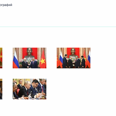
ографий
ть следующие материалы
хнагийн Хурэлсухом
5
я ПАО «Газпром нефть»
5