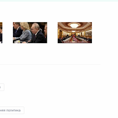
ть следующие материалы
 переговоров в расширенном
12
6м
публики Узбекистан Шавкатом
5
й
няя политика