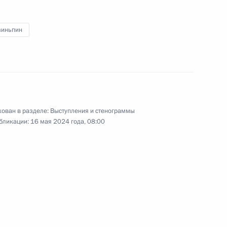
ятий ОПК
11
6м
зиньпин
ь, Королёв
ийско-белорусских
12
38м
ован в разделе:
Выступления и стенограммы
бликации:
16 мая 2024 года, 08:00
реговоров в расширенном
8
13м