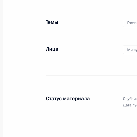
28 марта 2024 года
3 фото
Темы
Госс
Лица
Мишу
Статус материала
Опублик
Дата пу
Встреча с доверенными
лицами