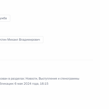
27 марта 2024 года
10 фото
лужба
стин Михаил Владимирович
ован в разделах:
Новости
,
Выступления и стенограммы
бликации:
6 мая 2024 года, 16:15
Встреча с кандидатами
на должность Президента
России