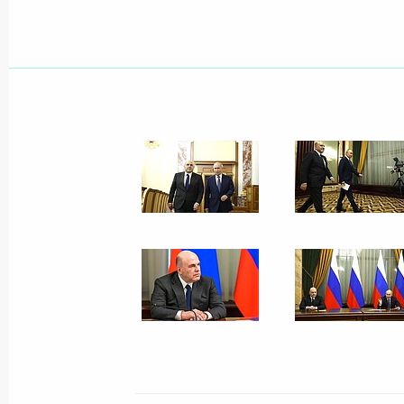
6 мая 2024 года
8 фото
Совещание по вопросу
создания федеральных
круглогодичных курортов