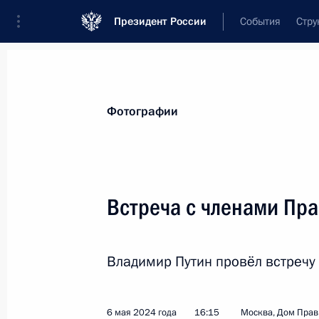
Президент России
События
Стру
Видеозаписи
Фотографии
Аудиозапи
Все материалы
Поездки
Совещания, 
Фотографии
Показа
Встреча с членами Пра
Встреча с членами
Владимир Путин провёл встречу
Правительства
6 мая 2024 года
16:15
Москва, Дом Прав