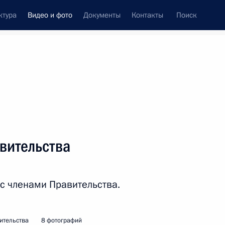
ктура
Видео и фото
Документы
Контакты
Поиск
си
встречи
Церемонии
май, 2024
ть следующие материалы
вительства
Совещание
 с членами Правительства.
по экономическим вопросам
ительства
8 фотографий